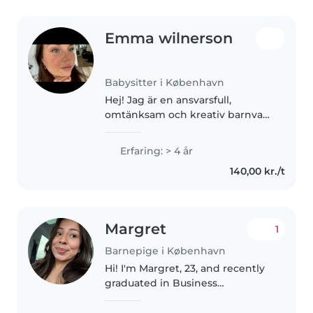
Emma wilnerson
Babysitter i København
Hej! Jag är en ansvarsfull,
omtänksam och kreativ barnvakt
från Sverige som bor i
Köpenhamn och studerar
Erfaring: > 4 år
psykologi. Jag har flera års
140,00 kr./t
erfarenhet av att ta hand om
barn i olika åldrar,..
Margret
1
Barnepige i København
Hi! I'm Margret, 23, and recently
graduated in Business
Management from the
University of Tampa. I'm