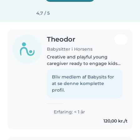
4,7 / 5
Theodor
Babysitter i Horsens
Creative and playful young
caregiver ready to engage kids
with drawing, music, fun games,
and homework help.
Bliv medlem af Babysits for
Comfortable cooking and with
at se denne komplette
pets too—fluent in Danish and
profil.
English. Skilled..
Erfaring: < 1 år
120,00 kr./t