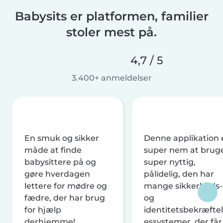
Babysits er platformen, familier
stoler mest på.
4,7 / 5
3.400+ anmeldelser
En smuk og sikker
Denne applikation 
måde at finde
super nem at brug
babysittere på og
super nyttig,
gøre hverdagen
pålidelig, den har
lettere for mødre og
mange sikkerheds-
fædre, der har brug
og
for hjælp
identitetsbekræftel
derhjemme!
essystemer, der får