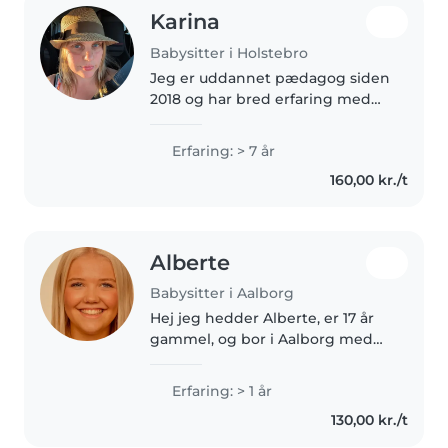
Karina
Babysitter i Holstebro
Jeg er uddannet pædagog siden
2018 og har bred erfaring med
både børn og voksne. Jeg har
arbejdet med børn i alderen 6-10
Erfaring: > 7 år
år, unge i juniorclub (12-15 år),
160,00 kr./t
voksne med hjerneskade og..
Alberte
Babysitter i Aalborg
Hej jeg hedder Alberte, er 17 år
gammel, og bor i Aalborg med
min mor. Jeg har en lillesøster
på 12 år og en storebror på 22 år,
Erfaring: > 1 år
som er flyttet hjemme fra. Jeg
130,00 kr./t
har fødselsdag den 17...