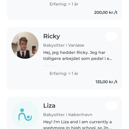
på gymnasiet i 2.g Jeg ville
Erfaring: > 1 år
beskrive mig selv som
200,00 kr./t
energifuld, udadvendt og
omsorgsfuld. Jeg..
Ricky
Babysitter i Vanløse
Hej, jeg hedder Ricky. Jeg har
tidligere arbejdet som pedel i en
børnehave og på en
specialskole. I de timer, hvor der
Erfaring: < 1 år
ikke var så meget pedelarbejde,
135,00 kr./t
hjalp jeg til som
"vikarpædagog"...
Liza
Babysitter i København
Hey! I'm Liza and I am currently a
sophmore in high school, so 2nd