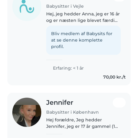
Babysitter i Vejle
Hej, jeg hedder Anna, jeg er 16 år
og er næsten lige blevet færdig
med 9. Klasse. Jeg ville selv sige
at jeg er en omsorgsfuld og
Bliv medlem af Babysits for
kreativ babysitter, der elsker at
at se denne komplette
lege og lave aktiviteter..
profil.
Erfaring: < 1 år
70,00 kr./t
Jennifer
Babysitter i København
Hej forældre, Jeg hedder
Jennifer, jeg er 17 år gammel (18
den 8 september 2026) jeg går