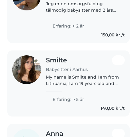
Jeg er en omsorgsfuld og
tålmodig babysitter med 2 års
erfaring i pasning af børn i
børnehave- og
Erfaring: > 2 år
småbørnsalderen. Jeg har
150,00 kr./t
erfaring med børn med autisme
og er komfortabel med
kæledyr,..
Smilte
Babysitter i Aarhus
My name is Smilte and I am from
Lithuania, I am 19 years old and I
can speak English and
Lithuanian (im very new to the
Erfaring: > 5 år
Danish language,but im
140,00 kr./t
learning). I have 3 smaller
brothers..
Anna