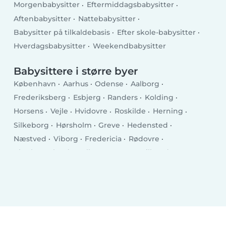
Morgenbabysitter
Eftermiddagsbabysitter
Aftenbabysitter
Nattebabysitter
Babysitter på tilkaldebasis
Efter skole-babysitter
Hverdagsbabysitter
Weekendbabysitter
Babysittere i større byer
København
Aarhus
Odense
Aalborg
Frederiksberg
Esbjerg
Randers
Kolding
Horsens
Vejle
Hvidovre
Roskilde
Herning
Silkeborg
Hørsholm
Greve
Hedensted
Næstved
Viborg
Fredericia
Rødovre
Charlottenlund
Ballerup
Køge
Hillerød
Taastrup
Helsingør
Holstebro
Slagelse
Albertslund
Holbæk
Sønderborg
Svendborg
Allerød Kommune
Hjørring
Nørresundby
Glostrup Kommune
Ringsted