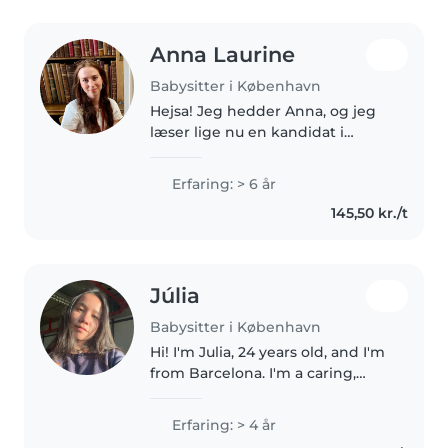
Anna Laurine
Babysitter i København
Hejsa! Jeg hedder Anna, og jeg
læser lige nu en kandidat i
kunsthistorie. Jeg har
international erfaring med
Erfaring: > 6 år
babysitting og
145,50 kr./t
engelskundervisning og taler
flydende dansk og engelsk...
Júlia
Babysitter i København
Hi! I'm Julia, 24 years old, and I'm
from Barcelona. I'm a caring,
friendly, and responsible person
who loves spending time with
Erfaring: > 4 år
kids. I'd be happy to help create