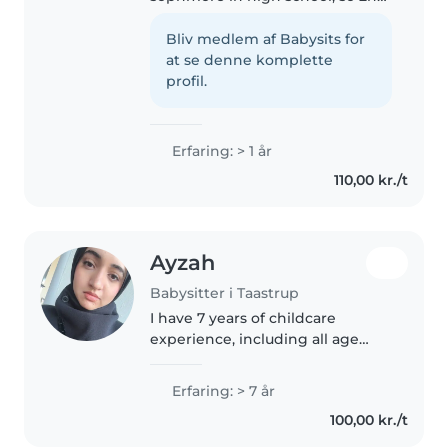
year. I have had babysitting
experience this past year and
Bliv medlem af Babysits for
great for energetic toddlers and
at se denne komplette
school-age kiddos. Fluent..
profil.
Erfaring: > 1 år
110,00 kr./t
Ayzah
Babysitter i Taastrup
I have 7 years of childcare
experience, including all age
groups from babies to
teenagers. I am first aid certified,
Erfaring: > 7 år
fluent in Danish, English, and
100,00 kr./t
Urdu, and love creative activities..