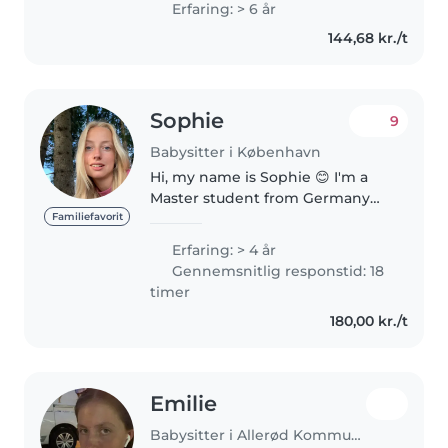
Erfaring: > 6 år
originally from Iceland and have
144,68 kr./t
lived in England, the US, and
now Denmark. I..
Sophie
9
Babysitter i København
Hi, my name is Sophie 😊 I'm a
Master student from Germany
and recently moved to
Familiefavorit
Copenhagen. Babysitting has
Erfaring: > 4 år
always been more than just a
Gennemsnitlig responstid: 18
side job for me – I genuinely
timer
enjoy spending..
180,00 kr./t
Emilie
Babysitter i Allerød Kommune