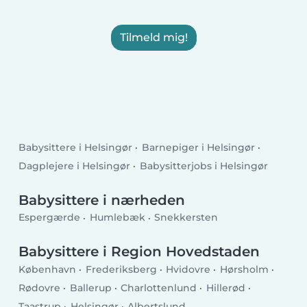
Tilmeld mig!
Babysittere i Helsingør
Barnepiger i Helsingør
Dagplejere i Helsingør
Babysitterjobs i Helsingør
Babysittere i nærheden
Espergærde
Humlebæk
Snekkersten
Babysittere i Region Hovedstaden
København
Frederiksberg
Hvidovre
Hørsholm
Rødovre
Ballerup
Charlottenlund
Hillerød
Taastrup
Helsingør
Albertslund