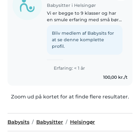
Babysitter i Helsingør
Vi er begge to 9 klasser og har
en smule erfaring med små børn
da vi begge har søskende og har
passet en smule før. Vi begge 15
Bliv medlem af Babysits for
år og tager 100kr i timen, altså
at se denne komplette
50kr hver. Vi kommer..
profil.
Erfaring: < 1 år
100,00 kr./t
Zoom ud på kortet for at finde flere resultater.
Babysits
Babysitter
Helsingør