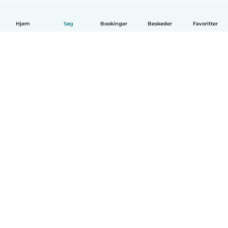
Hjem
Søg
Bookinger
Beskeder
Favoritter
Dansk
Hvordan det virker
Hjælp
Vilkår og privatliv
Priser
Oplysninger om virksomhed
Babysits for Work
Standarder for fællesskabet
© Babysits B.V.