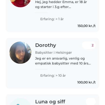
Hej, jeg hedder Emma, er 18 år
og starter i 3.g efter
sommerferien. Jeg har ikke
professionel erfaring med
Erfaring: > 1 år
børnepasning, men jeg elsker
150,00 kr./t
børn og er vant til at være
sammen med de små..
Dorothy
2
Babysitter i Helsingør
Jeg er en ansvarlig, venlig og
empatisk babysitter med 10 års
erfaring i at passe børn i alle
aldre. Jeg har erfaring med børn
Erfaring: > 10 år
med ADHD og er komfortabel
100,00 kr./t
med kæledyr, madlavning,
husgeråd..
Luna og siff