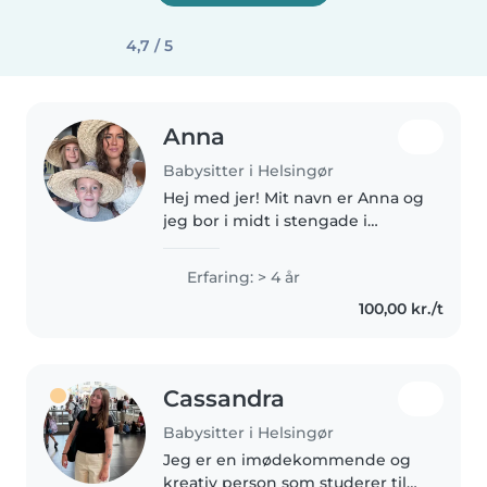
4,7 / 5
Anna
Babysitter i Helsingør
Hej med jer! Mit navn er Anna og
jeg bor i midt i stengade i
helsingør. Jeg har erfaring med
pasning af børn på mange aldre,
Erfaring: > 4 år
både små og ældre, og er selv
100,00 kr./t
vokset op med yngre søskende...
Cassandra
Babysitter i Helsingør
Jeg er en imødekommende og
kreativ person som studerer til