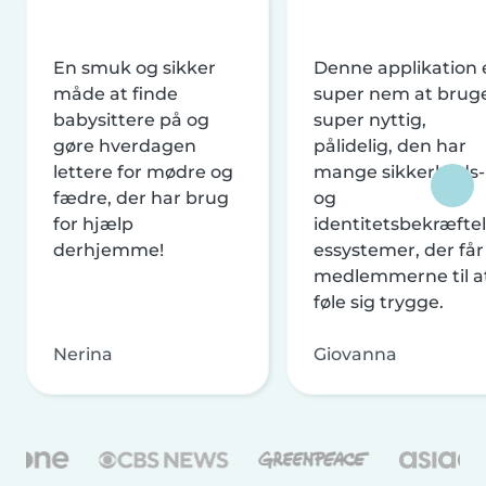
En smuk og sikker
Denne applikation 
måde at finde
super nem at brug
babysittere på og
super nyttig,
gøre hverdagen
pålidelig, den har
lettere for mødre og
mange sikkerheds-
fædre, der har brug
og
for hjælp
identitetsbekræftel
derhjemme!
essystemer, der får
medlemmerne til a
føle sig trygge.
Nerina
Giovanna