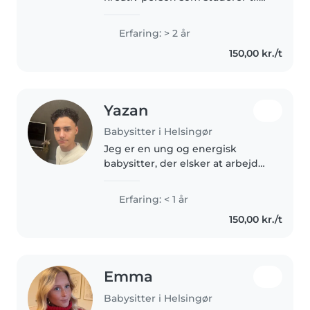
pædagog. Jeg er på mit 2 år, og
søger derfor en beskæftigelse
Erfaring: > 2 år
ved siden af studiet. Jeg er
150,00 kr./t
fleksibel i mine hverdage og
weekender...
Yazan
Babysitter i Helsingør
Jeg er en ung og energisk
babysitter, der elsker at arbejde
med børn. Jeg har erfaring med
børn i børnehave- og
Erfaring: < 1 år
skolealderen, især dem med
150,00 kr./t
ADHD, autisme og astma. Jeg er
komfortabel..
Emma
Babysitter i Helsingør