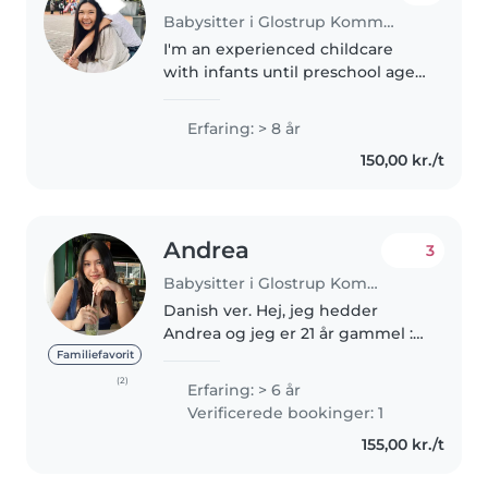
Babysitter i Glostrup Kommune
I'm an experienced childcare
with infants until preschool ages
and I've been an Au Pair across
EU🇩🇰🇳🇱🇸🇪 and USA🇺🇸. My
Erfaring: > 8 år
experience with children: •
150,00 kr./t
Teacher assistant (Short Term) •
AuPair..
Andrea
3
Babysitter i Glostrup Kommune
Danish ver. Hej, jeg hedder
Andrea og jeg er 21 år gammel :)
Jeg er en ansvarlig, omsorgsfuld
Familiefavorit
og følsom person, som godt kan
(2)
Erfaring: > 6 år
lide at arbejde med børn. Jeg
Verificerede bookinger: 1
hjalp meget med at passe..
155,00 kr./t