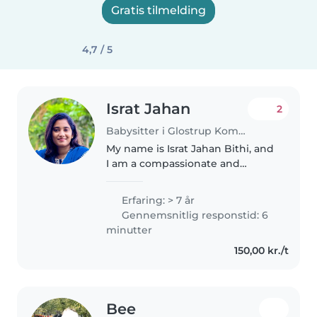
Gratis tilmelding
4,7 / 5
Israt Jahan
2
Babysitter i Glostrup Kommune
My name is Israt Jahan Bithi, and
I am a compassionate and
responsible nurse with 7 years of
experience in the pediatric
Erfaring: > 7 år
department with Médecins Sans
Gennemsnitlig responstid: 6
Frontières (MSF). I am currently..
minutter
150,00 kr./t
Bee