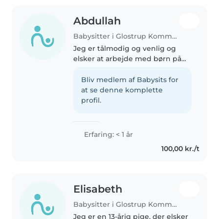
Abdullah
Babysitter i Glostrup Kommune
Jeg er tålmodig og venlig og
elsker at arbejde med børn på
mellemtrinnet/indskoling. jeg
kan tegne og spille med, og er
Bliv medlem af Babysits for
desuden glad for kæledyr.
at se denne komplette
profil.
Erfaring: < 1 år
100,00 kr./t
Elisabeth
Babysitter i Glostrup Kommune
Jeg er en 13-årig pige, der elsker