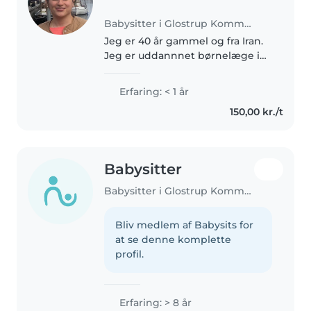
Babysitter i Glostrup Kommune
Jeg er 40 år gammel og fra Iran.
Jeg er uddannnet børnelæge i
mit hjemland. Jeg kom til
Danmark for 3 år siden og er i
Erfaring: < 1 år
færd med at færdiggøre mine
150,00 kr./t
danskkunstskaber for at blive
børnelæge..
Babysitter
Babysitter i Glostrup Kommune
Bliv medlem af Babysits for
at se denne komplette
profil.
Erfaring: > 8 år