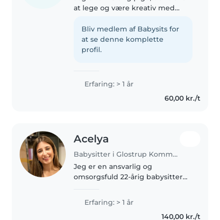
at lege og være kreativ med
børn. Jeg har erfaring med at
passe børn i alderen 4-6 år, og
Bliv medlem af Babysits for
jeg er særligt god til farve
at se denne komplette
lægning, håndværk og spil...
profil.
Erfaring: > 1 år
60,00 kr./t
Acelya
Babysitter i Glostrup Kommune
Jeg er en ansvarlig og
omsorgsfuld 22-årig babysitter
med 1 års erfaring med pasning
af børn i en institution - og er
Erfaring: > 1 år
selv vokset op med fire
140,00 kr./t
søskende. Jeg særligt erfaren