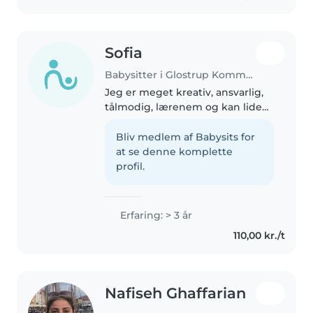
med børn..
Sofia
Babysitter i Glostrup Kommune
Jeg er meget kreativ, ansvarlig,
tålmodig, lærenem og kan lide
at lege og spille spil. Jeg holder
af at tegne og male jeg har 3
Bliv medlem af Babysits for
søskende så jeg ville sige jeg var
at se denne komplette
god til tålmodighed..
profil.
Erfaring: > 3 år
110,00 kr./t
Nafiseh Ghaffarian