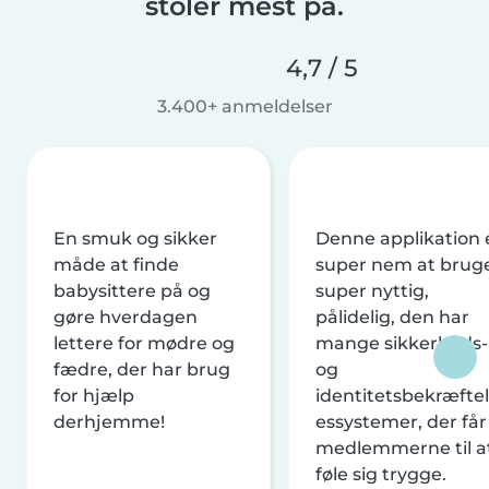
stoler mest på.
4,7 / 5
3.400+ anmeldelser
En smuk og sikker
Denne applikation 
måde at finde
super nem at brug
babysittere på og
super nyttig,
gøre hverdagen
pålidelig, den har
lettere for mødre og
mange sikkerheds-
fædre, der har brug
og
for hjælp
identitetsbekræftel
derhjemme!
essystemer, der får
medlemmerne til a
føle sig trygge.