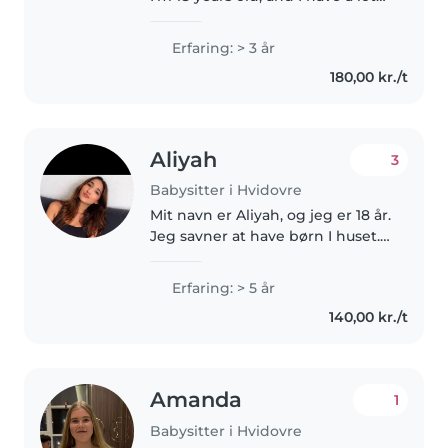
of experience with children. I'm
the oldest of seven siblings, so
Erfaring: > 3 år
taking care of kids has always
180,00 kr./t
been a natural part..
Aliyah
3
Babysitter i Hvidovre
Mit navn er Aliyah, og jeg er 18 år.
Jeg savner at have børn I huset.
Jeg kan hjælpe med at handle
ind, lave mad, hjælpe med
Erfaring: > 5 år
lektier, udføre let husarbejde.
140,00 kr./t
Jeg har en del erfaring..
Amanda
1
Babysitter i Hvidovre