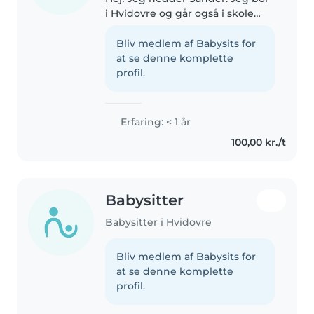
i Hvidovre og går også i skole
her. Jeg arbejder på et
plejehjem et par dage om ugen,
Bliv medlem af Babysits for
det elsker jeg. Jeg kan vildt godt
at se denne komplette
lide at bruge tid med børn...
profil.
Erfaring: < 1 år
100,00 kr./t
Babysitter
Babysitter i Hvidovre
Bliv medlem af Babysits for
at se denne komplette
profil.