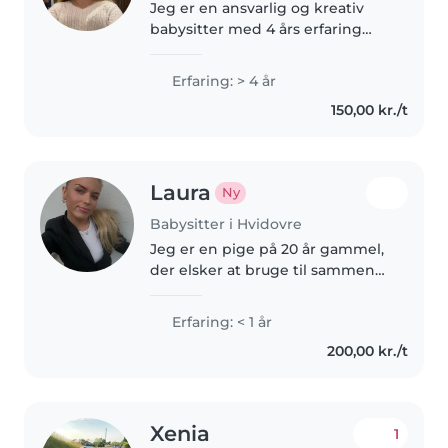
Jeg er en ansvarlig og kreativ
babysitter med 4 års erfaring
med børn i alle aldre. Jeg har
erfaring med børn med ADHD
Erfaring: > 4 år
og autisme og er
150,00 kr./t
førstehjælpscertificeret. Jeg er
komfortabel..
Laura
Ny
Babysitter i Hvidovre
Jeg er en pige på 20 år gammel,
der elsker at bruge til sammen
med min kæreste. Jeg er en
ansvarlig og omsorgsfuld
Erfaring: < 1 år
babysitter med 1 års erfaring
200,00 kr./t
med børn i alderen 3-10 år. Jeg
er..
Xenia
1