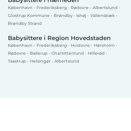
Babysittere i nærheden
København
Frederiksberg
Rødovre
Albertslund
Glostrup Kommune
Brøndby
Ishøj
Vallensbæk
Brøndby Strand
Babysittere i Region Hovedstaden
København
Frederiksberg
Hvidovre
Hørsholm
Rødovre
Ballerup
Charlottenlund
Hillerød
Taastrup
Helsingør
Albertslund