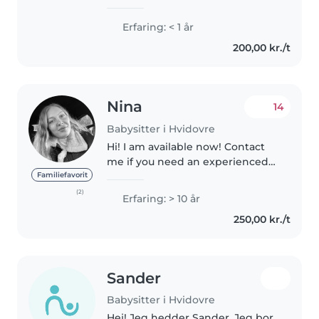
interacting with children. I enjoy
helping them and learning
Erfaring: < 1 år
together. I would highlight that I
200,00 kr./t
love doing crafts with them,..
Nina
14
Babysitter i Hvidovre
Hi! I am available now! Contact
me if you need an experienced
babysitter! :-) Jeg har babysittet
Familiefavorit
siden jeg var 16 år gammel og er
(2)
Erfaring: > 10 år
nu 29. Jeg plejede at passe to
250,00 kr./t
søde unger, på henholdsvis..
Sander
Babysitter i Hvidovre
Hej! Jeg hedder Sander. Jeg bor