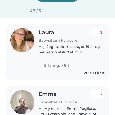
4,7 / 5
Laura
2
Babysitter i Hvidovre
Hej! Jeg hedder Laura, er 19 år og
har netop afsluttet min
studentereksamen. Jeg har altid
været glad for at være sammen
Erfaring: > 6 år
med børn, og gennem de sidste
200,00 kr./t
7 år har jeg arbejdet som
svømmetræner...
Emma
2
Babysitter i Hvidovre
Hi! My name is Emma Pagliuca,
I'm 18 years old, and I have a lot