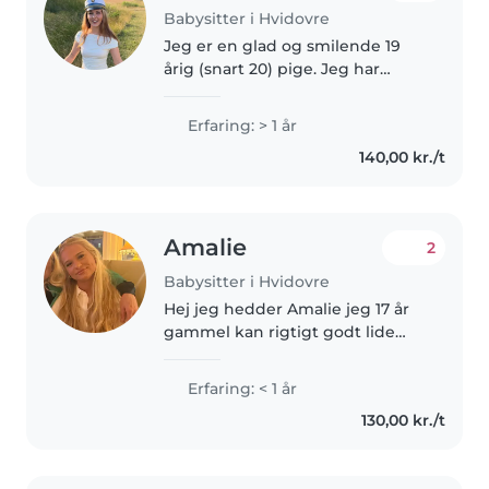
Babysitter i Hvidovre
Jeg er en glad og smilende 19
årig (snart 20) pige. Jeg har
færdiggjort min HF uddannelse i
år, og starter på folkeskolelærer
Erfaring: > 1 år
uddannelsen i slut august. Jeg
140,00 kr./t
har passet børn privat..
Amalie
2
Babysitter i Hvidovre
Hej jeg hedder Amalie jeg 17 år
gammel kan rigtigt godt lide
børn og har et indtryk af børn
ogs godt kan lide mig er en
Erfaring: < 1 år
meget omsorgsfuld person har
130,00 kr./t
ikke erfaring men har et par
små..