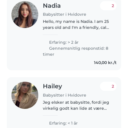
Nadia
2
Babysitter i Hvidovre
Hello, my name is Nadia. I am 25
years old and I'm a friendly, calm,
and responsible person. I enjoy
spending time with children
Erfaring: > 2 år
and know how to communicate
Gennemsnitlig responstid: 8
with them in a kind and..
timer
140,00 kr./t
Hailey
2
Babysitter i Hvidovre
Jeg elsker at babysitte, fordi jeg
virkelig godt kan lide at være
sammen med børn og skabe
trygge og sjove rammer for dem.
Erfaring: < 1 år
Jeg er en ansvarlig og