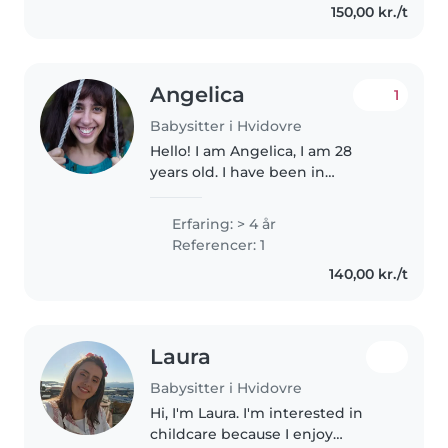
150,00 kr./t
omsorgsfuld person, som er god
til..
Angelica
1
Babysitter i Hvidovre
Hello! I am Angelica, I am 28
years old. I have been in
Denmark for almost 4 years and I
started my journey here working
Erfaring: > 4 år
as an aupair for one year. I am
Referencer: 1
currently attending a baking..
140,00 kr./t
Laura
Babysitter i Hvidovre
Hi, I'm Laura. I'm interested in
childcare because I enjoy