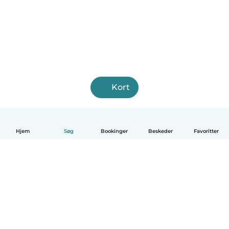
Kort
Hjem
Søg
Bookinger
Beskeder
Favoritter
Dansk
Hvordan det virker
Hjælp
Vilkår og privatliv