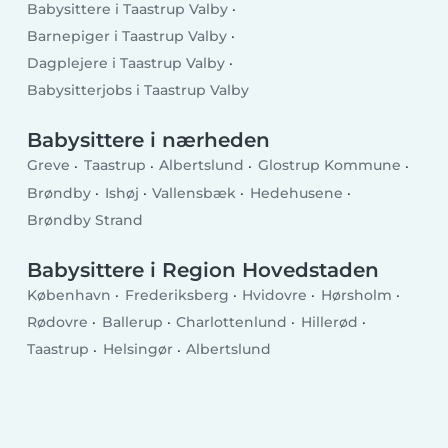
Babysittere i Taastrup Valby
Barnepiger i Taastrup Valby
Dagplejere i Taastrup Valby
Babysitterjobs i Taastrup Valby
Babysittere i nærheden
Greve
Taastrup
Albertslund
Glostrup Kommune
Brøndby
Ishøj
Vallensbæk
Hedehusene
Brøndby Strand
Babysittere i Region Hovedstaden
København
Frederiksberg
Hvidovre
Hørsholm
Rødovre
Ballerup
Charlottenlund
Hillerød
Taastrup
Helsingør
Albertslund