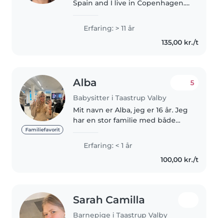
Spain and I live in Copenhagen. I
have a CPR number and I am
fully available for babysitting
Erfaring: > 11 år
jobs. I have experience taking
135,00 kr./t
care of babies and young
children..
Alba
5
Babysitter i Taastrup Valby
Mit navn er Alba, jeg er 16 år. Jeg
har en stor familie med både
små og store søskende, derfor er
Familiefavorit
jeg også vant til at passe de små.
Erfaring: < 1 år
Jeg har arbejdet med børn i
100,00 kr./t
mange år. Jeg betragter..
Sarah Camilla
Barnepige i Taastrup Valby