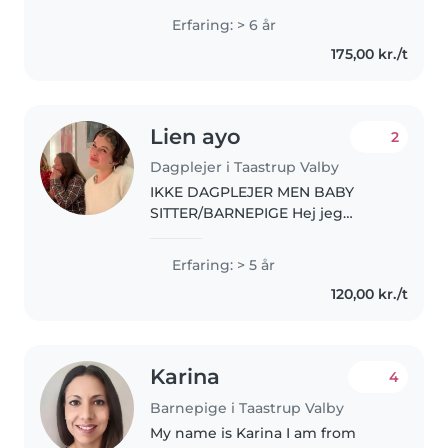
Som person er jeg udadvendt ,
Erfaring: > 6 år
omsorgsfuld og smilende. Jeg
175,00 kr./t
holder meget af børn og har
selv..
Lien ayo
2
Dagplejer i Taastrup Valby
IKKE DAGPLEJER MEN BABY
SITTER/BARNEPIGE Hej jeg
hedder Lién og jeg er 18 år. Jeg
går i gymnasiet og spiller masser
Erfaring: > 5 år
af musik. Jeg har fri 15:15 så jeg er
120,00 kr./t
til rådighed alt derefter...
Karina
4
Barnepige i Taastrup Valby
My name is Karina I am from