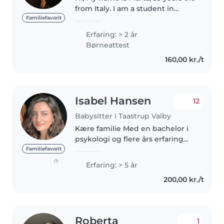
from Italy. I am a student in
human nutrition at the
Familiefavorit
University of Copenhagen. I have
Erfaring: > 2 år
experience with kids from new
Børneattest
born to 11 years old. I lived..
160,00 kr./t
Isabel Hansen
12
Babysitter i Taastrup Valby
Kære familie Med en bachelor i
psykologi og flere års erfaring
med børn er jeg klar til at blive
Familiefavorit
en tryg og omsorgsfuld del af
(1)
Erfaring: > 5 år
jeres hverdag. Jeg har arbejdet
200,00 kr./t
fuldtid i en vuggestue..
Roberta
1