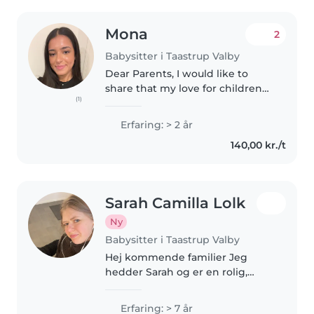
Mona
2
Babysitter i Taastrup Valby
Dear Parents, I would like to
share that my love for children
(1)
stems from a deep passion for
fostering connections and
Erfaring: > 2 år
security. Although I have prior
140,00 kr./t
experience caring for children,..
Sarah Camilla Lolk
Ny
Babysitter i Taastrup Valby
Hej kommende familier Jeg
hedder Sarah og er en rolig,
ansvarlig og omsorgsfuld person.
Jeg er netop blevet optaget på
Erfaring: > 7 år