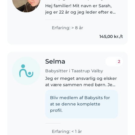
Hej familier! Mit navn er Sarah,
jeg er 22 år og jeg leder efter en
sød familie, jeg kan 20-30 timer
om ugen. Jeg har arbejdet i
Erfaring: > 8 år
børnehave hvor jeg havde 10
145,00 kr./t
børn alene i flere uger..
Selma
2
Babysitter i Taastrup Valby
Jeg er meget ansvarlig og elsker
at være sammen med børn. Jeg
er social og er virkelig
opmærksom på barnet. Jeg
Bliv medlem af Babysits for
sørger altid for at de har det
at se denne komplette
godt og føler sig trygge. Jeg er
profil.
også..
Erfaring: < 1 år