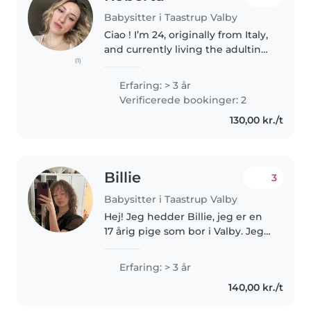
Babysitter i Taastrup Valby
Ciao ! I’m 24, originally from Italy,
and currently living the adulting
(1)
life with a Bachelor’s, a Master’s,
and a full-time job. But don’t
Erfaring: > 3 år
worry – I still have energy (and
Verificerede bookinger: 2
patience!)..
130,00 kr./t
Billie
3
Babysitter i Taastrup Valby
Hej! Jeg hedder Billie, jeg er en
17 årig pige som bor i Valby. Jeg
går på Sank Annæ Gymnasium
og leder efter et babysitnings
Erfaring: > 3 år
job. Jeg har selv to små
140,00 kr./t
søskende som jeg har passet
hele..