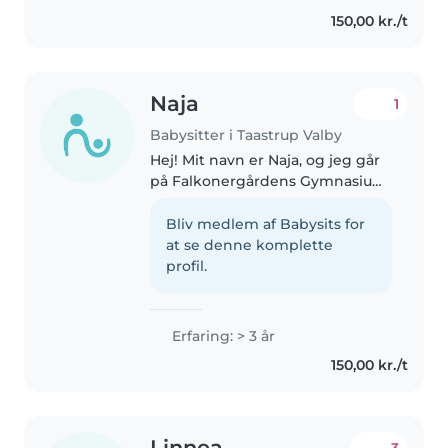
pædagoguddannelsen, fordi jeg
150,00 kr./t
brænder for at arbejde med
børn..
Naja
1
Babysitter i Taastrup Valby
Hej! Mit navn er Naja, og jeg går
på Falkonergårdens Gymnasium.
I min fritid arbejder jeg som
tjener på Grannen, og derudover
Bliv medlem af Babysits for
er jeg både hjælpetræner og
at se denne komplette
hovedtræner i gymnastik...
profil.
Erfaring: > 3 år
150,00 kr./t
Linnea
3