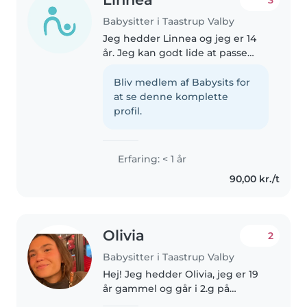
Babysitter i Taastrup Valby
Jeg hedder Linnea og jeg er 14
år. Jeg kan godt lide at passe
børn og vil derfor gerne være
barnepige/babysitter. Jeg har
Bliv medlem af Babysits for
erfaring fra at passe min
at se denne komplette
lillesøster og hjælper yngre
profil.
elever..
Erfaring: < 1 år
90,00 kr./t
Olivia
2
Babysitter i Taastrup Valby
Hej! Jeg hedder Olivia, jeg er 19
år gammel og går i 2.g på
Falkonergårdens gymnasium.