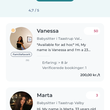
4,7 / 5
Vanessa
50
Babysitter i Taastrup Valby
*Available for ad hoc* Hi, My
name is Vanessa and I'm a 23
years old Nurse student. From
Familiefavorit
Copenhagen, Denmark. I'm a
(12)
Erfaring: > 8 år
certified babysitter and have
Verificerede bookinger: 1
also been working in a daycare
200,00 kr./t
for..
Marta
3
Babysitter i Taastrup Valby
Hi, My name is Marta, 33 years old