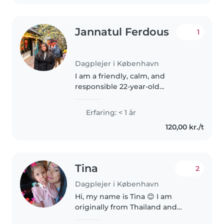
Jannatul Ferdous
1
Dagplejer i København
I am a friendly, calm, and
responsible 22-year-old
childminder with a wide range
of experience caring for children
Erfaring: < 1 år
of all ages, from babies to
120,00 kr./t
teenagers. While I don't have
any formal..
Tina
2
Dagplejer i København
Hi, my name is Tina 😊 I am
originally from Thailand and
have been living in Denmark for