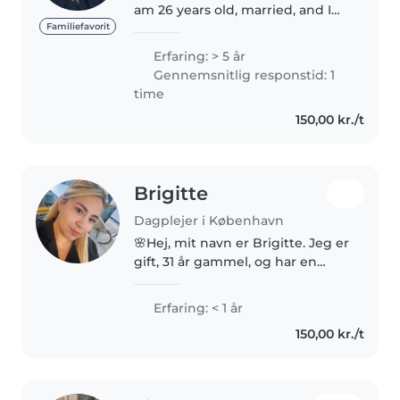
am 26 years old, married, and I
live in Brønshøj Torv. I have
Familiefavorit
experience taking care of
Erfaring: > 5 år
children through my family life,
Gennemsnitlig responstid: 1
especially with my husband’s
time
children. I..
150,00 kr./t
Brigitte
Dagplejer i København
🌸Hej, mit navn er Brigitte. Jeg er
gift, 31 år gammel, og har en
datter hun er 11 år. Jeg elsker
børn, og jeg har arbejdet som
Erfaring: < 1 år
pædagogmedhjælper i en
150,00 kr./t
børnehave. Jeg er i øjeblikket..