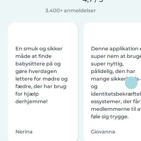
3.400+ anmeldelser
En smuk og sikker
Denne applikation 
måde at finde
super nem at brug
babysittere på og
super nyttig,
gøre hverdagen
pålidelig, den har
lettere for mødre og
mange sikkerheds-
fædre, der har brug
og
for hjælp
identitetsbekræftel
derhjemme!
essystemer, der får
medlemmerne til a
føle sig trygge.
Nerina
Giovanna