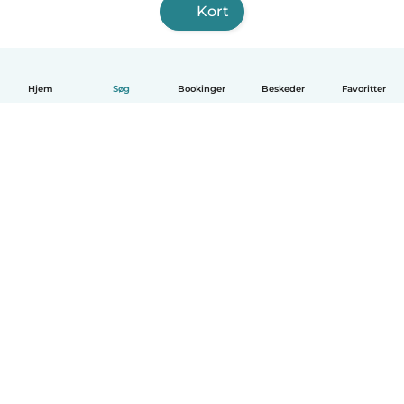
Kort
Hjem
Søg
Bookinger
Beskeder
Favoritter
Dansk
Hvordan det virker
Hjælp
Vilkår og privatliv
Priser
Oplysninger om virksomhed
Babysits for Work
Standarder for fællesskabet