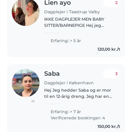
Lien ayo
2
Dagplejer i Taastrup Valby
IKKE DAGPLEJER MEN BABY
SITTER/BARNEPIGE Hej jeg
hedder Lién og jeg er 18 år. Jeg
går i gymnasiet og spiller masser
Erfaring: > 5 år
af musik. Jeg har fri 15:15 så jeg er
120,00 kr./t
til rådighed alt derefter...
Saba
3
Dagplejer i København
Hej Jeg hedder Saba og er mor
til en 12-årig dreng. Jeg har en
(3)
kandidatgrad i psykologi fra Iran
og 7 års erfaring som leder i en
Erfaring: > 7 år
børnehave med børn fra 6
Verificerede bookinger: 4
måneder til 7 år. Jeg tilbyder..
150,00 kr./t