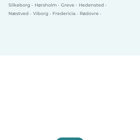
Silkeborg
Hørsholm
Greve
Hedensted
Næstved
Viborg
Fredericia
Rødovre
Charlottenlund
Ballerup
Køge
Hillerød
Taastrup
Helsingør
Holstebro
Slagelse
Albertslund
Holbæk
Sønderborg
Svendborg
Allerød Kommune
Hjørring
Nørresundby
Glostrup Kommune
Ringsted