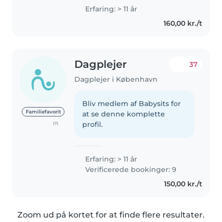
4 years. I speak Thai, English, and
Erfaring: > 11 år
a little Danish. I am 38 years old
160,00 kr./t
and a mother to a 5-year-old..
Dagplejer
37
Dagplejer i København
Bliv medlem af Babysits for
Familiefavorit
at se denne komplette
profil.
(7)
Erfaring: > 11 år
Verificerede bookinger: 9
150,00 kr./t
Zoom ud på kortet for at finde flere resultater.