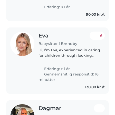
Erfaring: < 1 år
90,00 kr./t
Eva
6
Babysitter i Brøndby
Hi, I’m Eva, experienced in caring
for children through looking
after my younger siblings and
cousins. I’ve completed a
Erfaring: > 1 år
gymnastics coaching course,
Gennemsnitlig responstid: 16
enjoy teaching, helping with
minutter
homework,..
130,00 kr./t
Dagmar