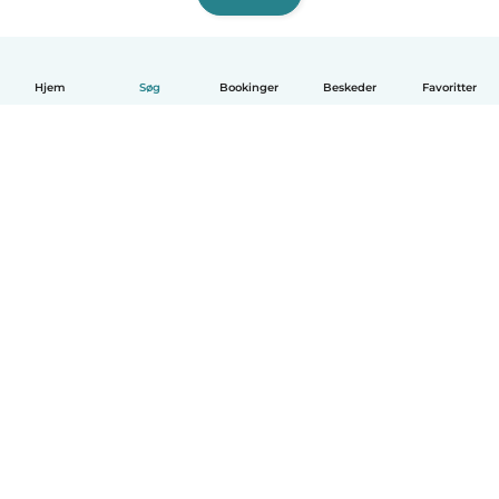
Hjem
Søg
Bookinger
Beskeder
Favoritter
Dansk
Hvordan det virker
Hjælp
Vilkår og privatliv
Priser
Oplysninger om virksomhed
Babysits for Work
Standarder for fællesskabet
© Babysits B.V.