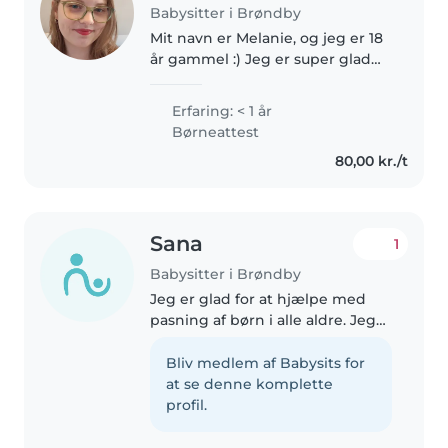
Babysitter i Brøndby
Mit navn er Melanie, og jeg er 18
år gammel :) Jeg er super glad
for børn, og vil gerne arbejde
som pædagog eller lignende i
Erfaring: < 1 år
fremtiden. Jeg har ikke kørekort,
Børneattest
men jeg går gerne længere..
80,00 kr./t
Sana
1
Babysitter i Brøndby
Jeg er glad for at hjælpe med
pasning af børn i alle aldre. Jeg
taler flydende dansk, engelsk og
lidt Pashto. Med mine kreative
Bliv medlem af Babysits for
evner indenfor tegning, læsning
at se denne komplette
og musik, kan jeg lave..
profil.