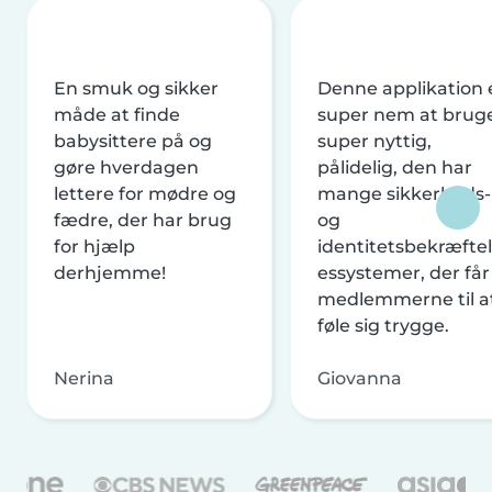
En smuk og sikker
Denne applikation 
måde at finde
super nem at brug
babysittere på og
super nyttig,
gøre hverdagen
pålidelig, den har
lettere for mødre og
mange sikkerheds-
fædre, der har brug
og
for hjælp
identitetsbekræftel
derhjemme!
essystemer, der får
medlemmerne til a
føle sig trygge.
Nerina
Giovanna