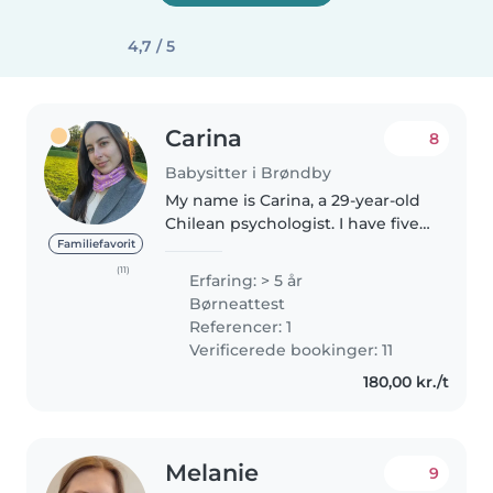
4,7 / 5
Carina
8
Babysitter i Brøndby
My name is Carina, a 29-year-old
Chilean psychologist. I have five
years of experience working
Familiefavorit
with children of all ages, from
(11)
Erfaring: > 5 år
preschool through adolescence.
Børneattest
I have specialized training..
Referencer: 1
Verificerede bookinger: 11
180,00 kr./t
Melanie
9