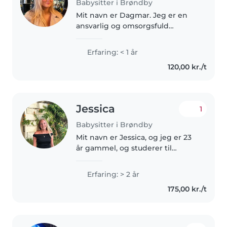
Babysitter i Brøndby
Mit navn er Dagmar. Jeg er en
ansvarlig og omsorgsfuld
gymnasieelev, som elsker at
være sammen med børn. Jeg
Erfaring: < 1 år
har selv småsøskende, som jeg
120,00 kr./t
ofte leger med og hjælper med
at passe, så..
Jessica
1
Babysitter i Brøndby
Mit navn er Jessica, og jeg er 23
år gammel, og studerer til
sygeplejerske. Ved siden af
studiet har jeg studiejob på
Erfaring: > 2 år
børne akutmodtagelsen hvor vi
175,00 kr./t
har børn fra 0-17 år, men søger..