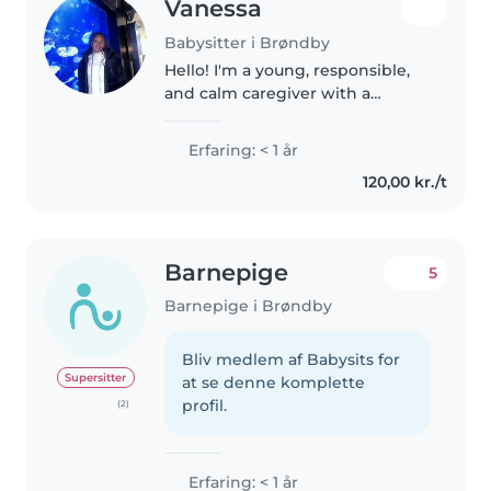
Vanessa
Babysitter i Brøndby
Hello! I'm a young, responsible,
and calm caregiver with a
passion for working with
children. I have experience with
Erfaring: < 1 år
babies, toddlers and primary
120,00 kr./t
students, so I'm comfortable
with..
Barnepige
5
Barnepige i Brøndby
Bliv medlem af Babysits for
Supersitter
at se denne komplette
profil.
(2)
Erfaring: < 1 år