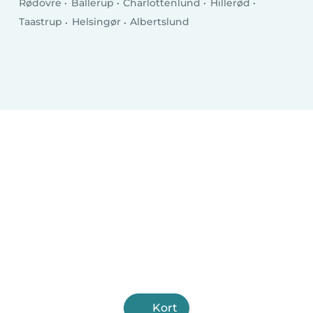
Rødovre
Ballerup
Charlottenlund
Hillerød
Taastrup
Helsingør
Albertslund
Kort