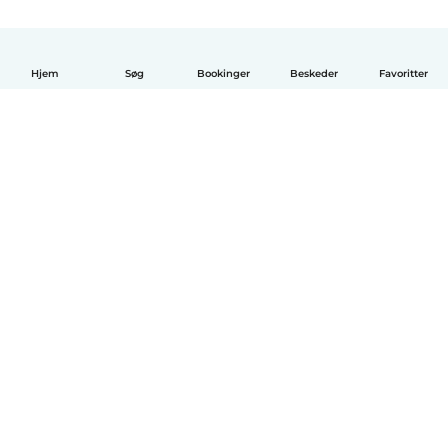
Hjem
Søg
Bookinger
Beskeder
Favoritter
Dansk
Hvordan det virker
Hjælp
Vilkår og privatliv
Priser
Oplysninger om virksomhed
Babysits for Work
Standarder for fællesskabet