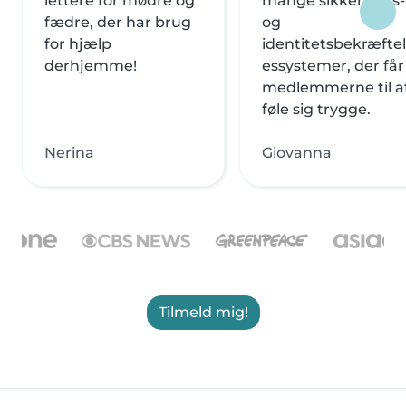
lettere for mødre og
mange sikkerheds-
fædre, der har brug
og
for hjælp
identitetsbekræftel
derhjemme!
essystemer, der får
medlemmerne til a
føle sig trygge.
Nerina
Giovanna
Tilmeld mig!