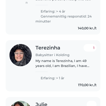
(1)
be in contact with children. I
worked for three years in a
Erfaring: > 4 år
babysitting space, where I was
Gennemsnitlig responstid: 24
responsible for the daily..
minutter
140,00 kr./t
Terezinha
1
Babysitter i Kolding
My name is Terezinha, I am 49
years old, I am Brazilian, I have
lived in Kolding for 1 year, I am
organized, fun, responsible and a
Erfaring: > 1 år
quick learner. I have experience
170,00 kr./t
with young children,..
Julie