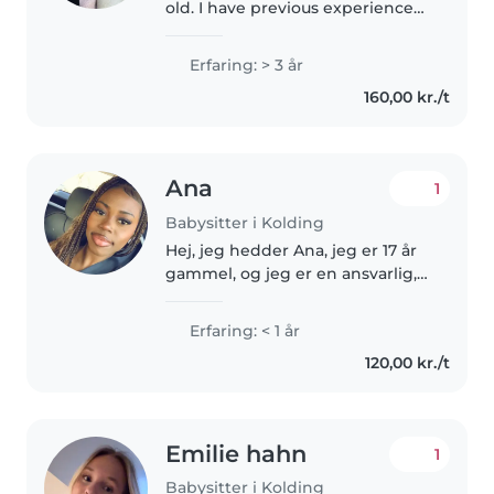
old. I have previous experience
from babysitting my little sister, I
love being around kids, playing,
Erfaring: > 3 år
cooking or just talking, I was
160,00 kr./t
always willing..
Ana
1
Babysitter i Kolding
Hej, jeg hedder Ana, jeg er 17 år
gammel, og jeg er en ansvarlig,
tålmodig og omsorgsfuld
babysitter, som elsker at være
Erfaring: < 1 år
sammen med børn generelt. Jeg
120,00 kr./t
taler engelsk, fransk og spansk,..
Emilie hahn
1
Babysitter i Kolding