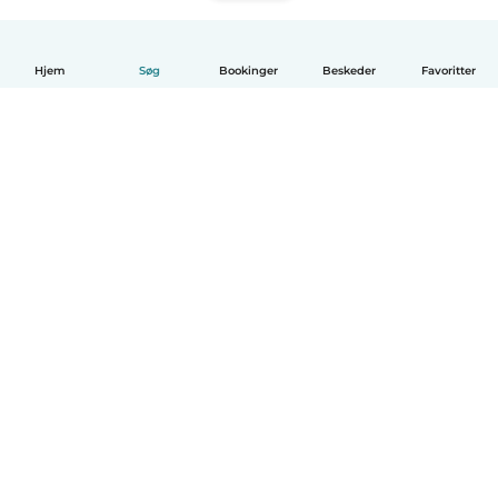
Hjem
Søg
Bookinger
Beskeder
Favoritter
Dansk
Hvordan det virker
Hjælp
Vilkår og privatliv
Priser
Oplysninger om virksomhed
Babysits for Work
Standarder for fællesskabet
© Babysits B.V.