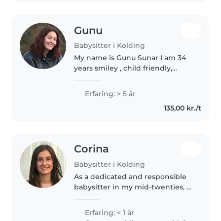
Gunu
Babysitter i Kolding
My name is Gunu Sunar I am 34
years smiley , child friendly,
patience woman.i have already 5
experience for babysitter work .
Erfaring: > 5 år
135,00 kr./t
Corina
Babysitter i Kolding
As a dedicated and responsible
babysitter in my mid-twenties, I
bring my multilingual skills in
English, French, and Italian to
Erfaring: < 1 år
the role. I have experience