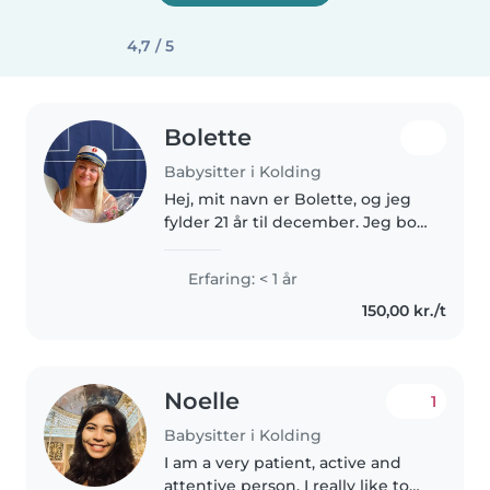
4,7 / 5
Bolette
Babysitter i Kolding
Hej, mit navn er Bolette, og jeg
fylder 21 år til december. Jeg bor
i hjertet af Kolding hos min
familie. Jeg har stor erfaring
Erfaring: < 1 år
med børn i mange forskellige
150,00 kr./t
aldre og trives rigtig..
Noelle
1
Babysitter i Kolding
I am a very patient, active and
attentive person, I really like to