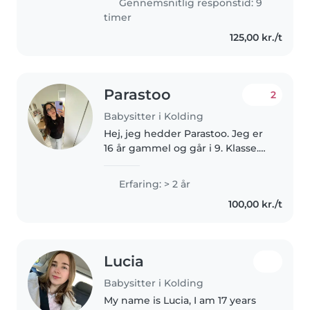
Gennemsnitlig responstid: 9
caring for children from..
timer
125,00 kr./t
Parastoo
2
Babysitter i Kolding
Hej, jeg hedder Parastoo. Jeg er
16 år gammel og går i 9. Klasse.
Jeg vil gerne være babysitter
fordi jeg elsker at arbejde med
Erfaring: > 2 år
børn🩷 Jeg har nogle erfaringer
100,00 kr./t
fra forskellige steder: Først..
Lucia
Babysitter i Kolding
My name is Lucia, I am 17 years