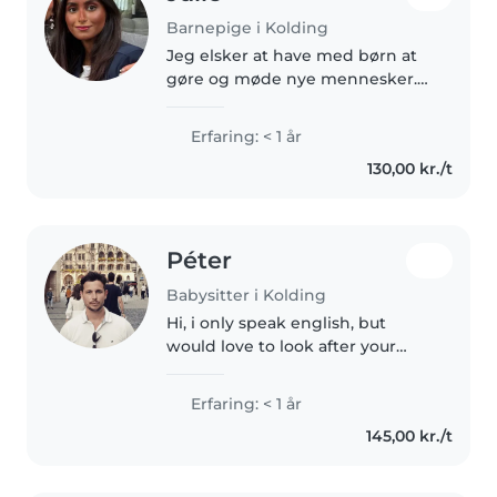
Barnepige i Kolding
Jeg elsker at have med børn at
gøre og møde nye mennesker.
Er altid klar på nye opgaver og
oplevelser.
Erfaring: < 1 år
130,00 kr./t
Péter
Babysitter i Kolding
Hi, i only speak english, but
would love to look after your
baby.
Erfaring: < 1 år
145,00 kr./t