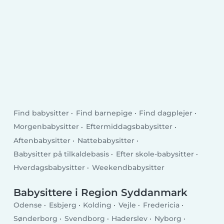
Find babysitter
Find barnepige
Find dagplejer
Morgenbabysitter
Eftermiddagsbabysitter
Aftenbabysitter
Nattebabysitter
Babysitter på tilkaldebasis
Efter skole-babysitter
Hverdagsbabysitter
Weekendbabysitter
Babysittere i Region Syddanmark
Odense
Esbjerg
Kolding
Vejle
Fredericia
Sønderborg
Svendborg
Haderslev
Nyborg