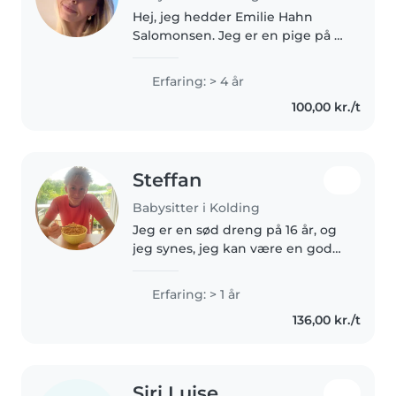
Hej, jeg hedder Emilie Hahn
Salomonsen. Jeg er en pige på 17
år der går i 1g på munkensdam
gymnasium. Jeg bor i
Erfaring: > 4 år
strandhuse, i Kolding, og i min
100,00 kr./t
fritid elsker jeg at være kreativ...
Steffan
Babysitter i Kolding
Jeg er en sød dreng på 16 år, og
jeg synes, jeg kan være en god
babysitter, fordi jeg er tålmodig
og ansvarlig. Jeg går til sport, så
Erfaring: > 1 år
jeg er vant til at være aktiv og
136,00 kr./t
disciplineret,..
Siri Luise