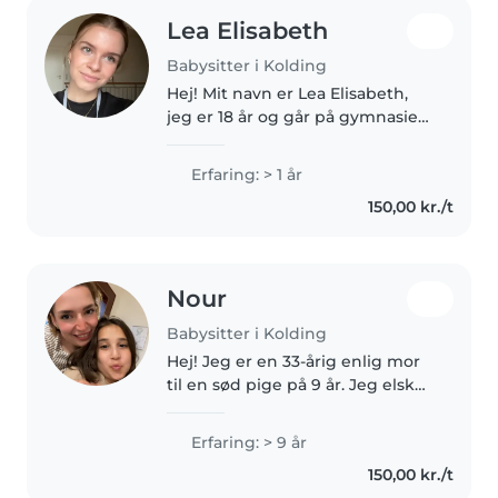
Lea Elisabeth
Babysitter i Kolding
Hej! Mit navn er Lea Elisabeth,
jeg er 18 år og går på gymnasiet,
hvor jeg studerer biologi og
kemi. I min fritid elsker jeg at
Erfaring: > 1 år
synge og tage på løbeture. Jeg
150,00 kr./t
er en meget social, omsorgsfuld..
Nour
Babysitter i Kolding
Hej! Jeg er en 33-årig enlig mor
til en sød pige på 9 år. Jeg elsker
børn i alle aldre og har 9 års
erfaring med pasning af babyer,
Erfaring: > 9 år
småbørn og førskolebørn. Jeg er
150,00 kr./t
ansvarlig, tålmodig..