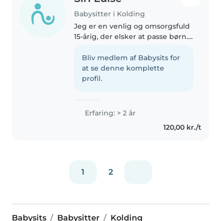
Babysitter i Kolding
Jeg er en venlig og omsorgsfuld
15-årig, der elsker at passe børn.
Jeg har 2 års erfaring med at
passe små børn, og jeg er meget
Bliv medlem af Babysits for
sjov og kreativ. Jeg er godt til at
at se denne komplette
tegne, lave håndværk..
profil.
Erfaring: > 2 år
120,00 kr./t
1
2
Babysits
Babysitter
Kolding