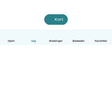
Kort
Hjem
Søg
Bookinger
Beskeder
Favoritter
Dansk
Hvordan det virker
Hjælp
Vilkår og privatliv
Priser
Oplysninger om virksomhed
Babysits for Work
Standarder for fællesskabet