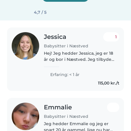
4,7 / 5
Jessica
1
Babysitter i Næstved
Hej! Jeg hedder Jessica, jeg er 18
år og bor i Næstved. Jeg tilbyder
børnepasning i og omkring
Næstved. Jeg har tidligere taget
Erfaring: < 1 år
et babysitterkursus og har fået
115,00 kr./t
et diplom, så jeg har..
Emmalie
Babysitter i Næstved
Jeg hedder Emmalie og jeg er
snart 20 år gammel, lige nu har