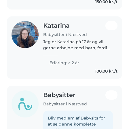
150,00 kr./t
forældre føler sig trygge tillid..
Katarina
Babysitter i Næstved
Jeg er Katarina på 17 år og vil
gerne arbejde med børn, fordi
jeg mener at en god start i livet
med kærlighed og sjov er vigtig
Erfaring: > 2 år
for deres udvikling. Jeg har
100,00 kr./t
erfaring med praktik i..
Babysitter
Babysitter i Næstved
Bliv medlem af Babysits for
at se denne komplette