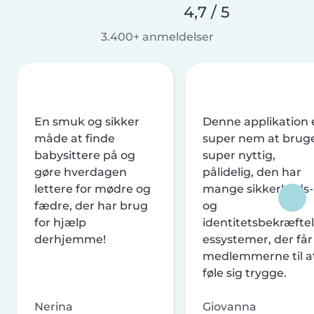
4,7 / 5
3.400+ anmeldelser
En smuk og sikker
Denne applikation 
måde at finde
super nem at brug
babysittere på og
super nyttig,
gøre hverdagen
pålidelig, den har
lettere for mødre og
mange sikkerheds-
fædre, der har brug
og
for hjælp
identitetsbekræftel
derhjemme!
essystemer, der får
medlemmerne til a
føle sig trygge.
Nerina
Giovanna