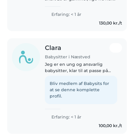
jeg sommerferie og mangler
noget at lave i sommerferien (vil
Erfaring: < 1 år
også gerne forsætte efter
130,00 kr./t
sommerferien), efter
sommerferien..
Clara
Babysitter i Næstved
Jeg er en ung og ansvarlig
babysitter, klar til at passe på
børn. Jeg er venlig og sjov, og
jeg elsker at lege med børn. Jeg
Bliv medlem af Babysits for
er komfortabel med at være
at se denne komplette
omkring kæledyr og er villig..
profil.
Erfaring: < 1 år
100,00 kr./t