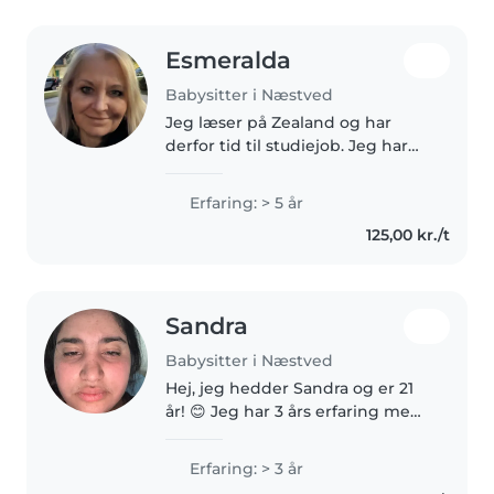
Esmeralda
Babysitter i Næstved
Jeg læser på Zealand og har
derfor tid til studiejob. Jeg har
selv en datter på 10 og to
bonussønner på 14 og 16. Har
Erfaring: > 5 år
arbejdet i
125,00 kr./t
vuggestue/børnehave/skole og
med privat pasning. Har..
Sandra
Babysitter i Næstved
Hej, jeg hedder Sandra og er 21
år! 😊 Jeg har 3 års erfaring med
børnepasning og elsker at
arbejde med børn. For mig er
Erfaring: > 3 år
det vigtigt, at både børn og