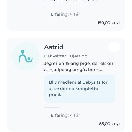
pædagogmedhjælper i
vuggestue. Efter mine sabbatår
Erfaring: > 1 år
planlægger jeg at læse til
150,00 kr./t
pædagog👩🎓 Jeg nyder at
arbejde med børn..
Astrid
Babysitter i Hjørring
Jeg er en 15-årig pige, der elsker
at hjælpe og omgås børn.
Selvom jeg ikke har decideret
erfaring som barnepige, er jeg
Bliv medlem af Babysits for
meget ansvarlig, omsorgsfuld og
at se denne komplette
sporty, jeg spiller selv fodbold...
profil.
Erfaring: < 1 år
85,00 kr./t