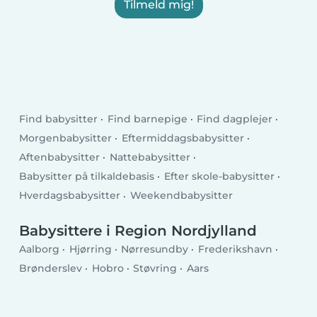
Tilmeld mig!
Find babysitter
Find barnepige
Find dagplejer
Morgenbabysitter
Eftermiddagsbabysitter
Aftenbabysitter
Nattebabysitter
Babysitter på tilkaldebasis
Efter skole-babysitter
Hverdagsbabysitter
Weekendbabysitter
Babysittere i Region Nordjylland
Aalborg
Hjørring
Nørresundby
Frederikshavn
Brønderslev
Hobro
Støvring
Aars