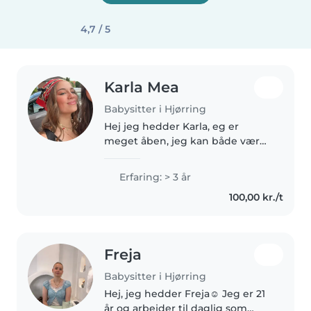
4,7 / 5
Karla Mea
Babysitter i Hjørring
Hej jeg hedder Karla, eg er
meget åben, jeg kan både være
snaksaglig men også stille, det
kommer an på barnet/børnenes
Erfaring: > 3 år
behov. Jeg har selv haft
100,00 kr./t
udfordringer igennem tiden så
derfor..
Freja
Babysitter i Hjørring
Hej, jeg hedder Freja☺️ Jeg er 21
år og arbejder til daglig som