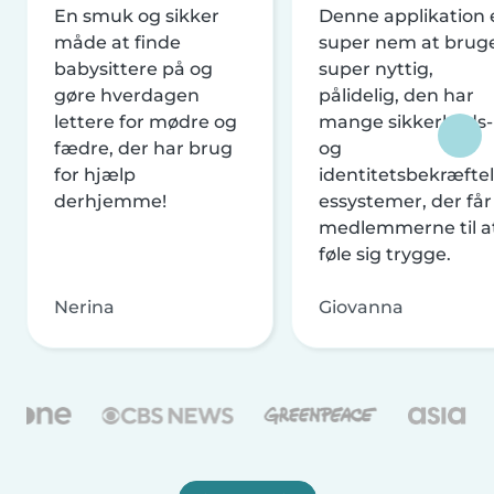
En smuk og sikker
Denne applikation 
måde at finde
super nem at brug
babysittere på og
super nyttig,
gøre hverdagen
pålidelig, den har
lettere for mødre og
mange sikkerheds-
fædre, der har brug
og
for hjælp
identitetsbekræftel
derhjemme!
essystemer, der får
medlemmerne til a
føle sig trygge.
Nerina
Giovanna