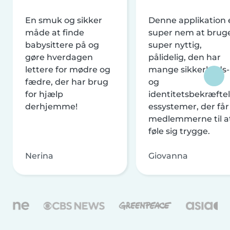
En smuk og sikker
Denne applikation 
måde at finde
super nem at brug
babysittere på og
super nyttig,
gøre hverdagen
pålidelig, den har
lettere for mødre og
mange sikkerheds-
fædre, der har brug
og
for hjælp
identitetsbekræftel
derhjemme!
essystemer, der får
medlemmerne til a
føle sig trygge.
Nerina
Giovanna