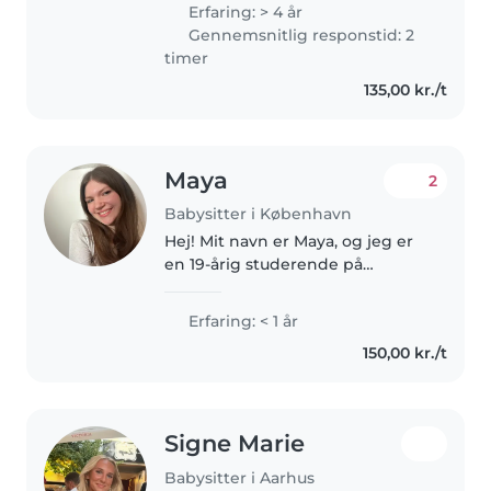
cousin. I really enjoy babysitting
Erfaring: > 4 år
and would love to play, go for
Gennemsnitlig responstid: 2
walks, help with homework..
timer
135,00 kr./t
Maya
2
Babysitter i København
Hej! Mit navn er Maya, og jeg er
en 19-årig studerende på
Københavns Universitet. Ved
siden af mit studie vil jeg gerne
Erfaring: < 1 år
bruge tid på at babysitte. Jeg er
150,00 kr./t
en kreativ, tålmodig og
ansvarlig..
Signe Marie
Babysitter i Aarhus