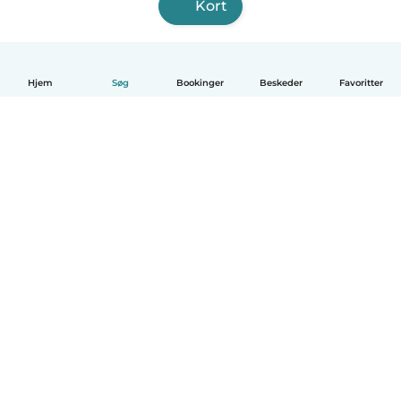
Kort
Hjem
Søg
Bookinger
Beskeder
Favoritter
Dansk
Hvordan det virker
Hjælp
Vilkår og privatliv
Priser
Oplysninger om virksomhed
Babysits for Work
Standarder for fællesskabet