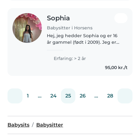
Sophia
Babysitter i Horsens
Hej, jeg hedder Sophia og er 16
år gammel (født i 2009). Jeg er
en ansvarsbevidst, tålmodig og
omsorgsfuld pige, som elsker at
Erfaring: > 2 år
være sammen med børn. Jeg er
95,00 kr./t
god til at skabe en tryg..
1
...
24
25
26
...
28
Babysits
Babysitter