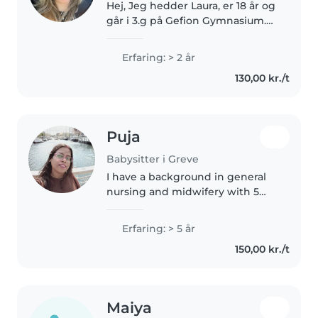
Hej, Jeg hedder Laura, er 18 år og
går i 3.g på Gefion Gymnasium.
Jeg elsker at være sammen med
børn og har flere niecer som jeg
Erfaring: > 2 år
ofte passer og leger med.
130,00 kr./t
Derudover arbejder jeg som..
Puja
Babysitter i Greve
I have a background in general
nursing and midwifery with 5
years of medical experience in a
large-scale hospital in India. I can
Erfaring: > 5 år
give first aid and handle medical
150,00 kr./t
issues. I'm comfortable..
Maiya