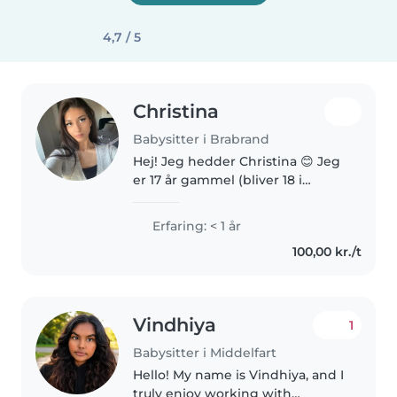
4,7 / 5
Christina
Babysitter i Brabrand
Hej! Jeg hedder Christina 😊 Jeg
er 17 år gammel (bliver 18 i
december), og jeg elsker at være
sammen med børn. Til august
Erfaring: < 1 år
skal jeg starte på HF på Tilst
100,00 kr./t
Gymnasium, og min drøm er..
Vindhiya
1
Babysitter i Middelfart
Hello! My name is Vindhiya, and I
truly enjoy working with