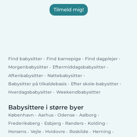
Tilmeld mig!
Find babysitter
Find barnepige
Find dagplejer
Morgenbabysitter
Eftermiddagsbabysitter
Aftenbabysitter
Nattebabysitter
Babysitter på tilkaldebasis
Efter skole-babysitter
Hverdagsbabysitter
Weekendbabysitter
Babysittere i større byer
København
Aarhus
Odense
Aalborg
Frederiksberg
Esbjerg
Randers
Kolding
Horsens
Vejle
Hvidovre
Roskilde
Herning