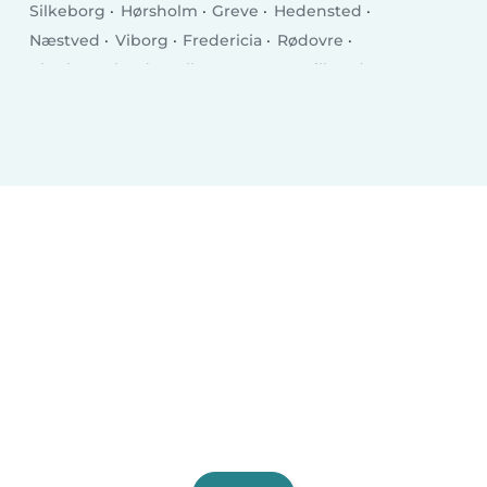
Silkeborg
Hørsholm
Greve
Hedensted
Næstved
Viborg
Fredericia
Rødovre
Charlottenlund
Ballerup
Køge
Hillerød
Taastrup
Helsingør
Holstebro
Slagelse
Albertslund
Holbæk
Sønderborg
Svendborg
Allerød Kommune
Hjørring
Nørresundby
Glostrup Kommune
Ringsted