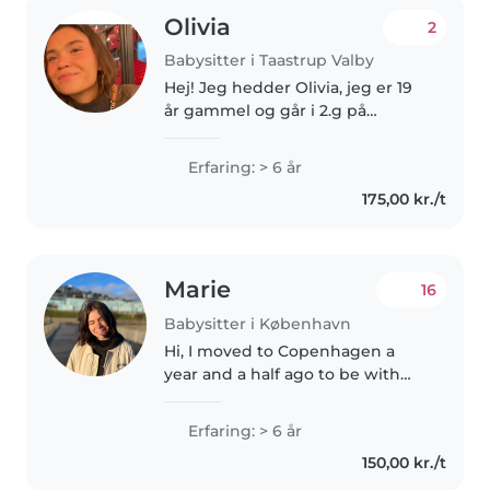
Olivia
2
Babysitter i Taastrup Valby
Hej! Jeg hedder Olivia, jeg er 19
år gammel og går i 2.g på
Falkonergårdens gymnasium.
Som person er jeg udadvendt ,
Erfaring: > 6 år
omsorgsfuld og smilende. Jeg
175,00 kr./t
holder meget af børn og har
selv..
Marie
16
Babysitter i København
Hi, I moved to Copenhagen a
year and a half ago to be with
my partner ! I am 26 years old
and have been babysitting for
Erfaring: > 6 år
neighbors, family and
150,00 kr./t
babysitting agencies since I am a
teenager...