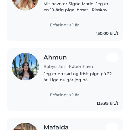
Mit navn er Signe Marie, Jeg er
en 19-årig pige, bosat i Risskov.
Til dagligt læser jeg jura på 3.
Semester på Aarhus Universitet.
Erfaring: < 1 år
Udover studie, elsker jeg at
150,00 kr./t
bruge tid på at danse..
Ahmun
Babysitter i København
Jeg er en sød og frisk pige på 22
år. Lige nu går jeg på
frisøruddannelsen men har også
færdiggjort STX. Jeg er vokset op
Erfaring: < 1 år
med at skulle passe småbørn
135,95 kr./t
hele min barndom, og har en
rigtig..
Mafalda