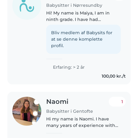
Babysitter i Nørresundby
Hi! My name is Maiya, I am in
ninth grade. I have had
experience with watching kids
for around 2 years , for family and
Bliv medlem af Babysits for
friends. I have taken care of both
at se denne komplette
tumblers and kindergarten..
profil.
Erfaring: > 2 år
100,00 kr./t
Naomi
1
Babysitter i Gentofte
Hi my name is Naomi. I have
many years of experience with
watching my younger sister and