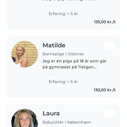
children of all ages. Babysitting
has always been something I
Erfaring: > 5 år
love because it gives me the
135,00 kr./t
chance to create a safe, fun,..
Matilde
Barnepige i Odense
Jeg er en pige på 18 år som går
på gymnasiet på Tietgen
handelsgymnasium. Jeg er en
ansvarsbevidst, omsorgsfuld og
Erfaring: > 5 år
positiv person, som elsker at
130,00 kr./t
være sammen med børn. Jeg er
tålmodig,..
Laura
Babysitter i København