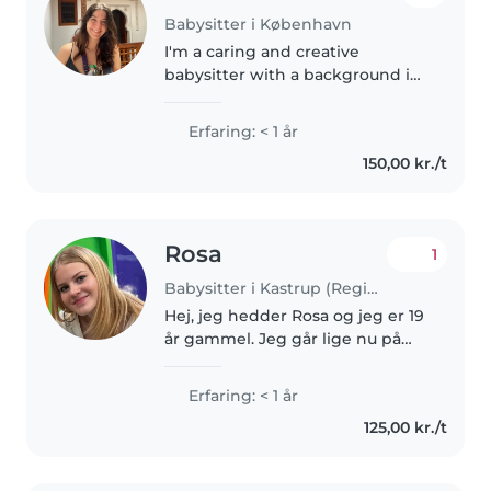
Babysitter i København
I'm a caring and creative
babysitter with a background in
biology—soon to be a
biotechnologist. I thrive in lively
Erfaring: < 1 år
homes with little ones, from
150,00 kr./t
toddlers to pre-schoolers. Fluent
in..
Rosa
1
Babysitter i Kastrup (Region Hovedstaden)
Hej, jeg hedder Rosa og jeg er 19
år gammel. Jeg går lige nu på
gymnasium inde i byen og leder
efter er job jeg kan have efter
Erfaring: < 1 år
skole og i weekender. Sidste år
125,00 kr./t
inden keg startede i..