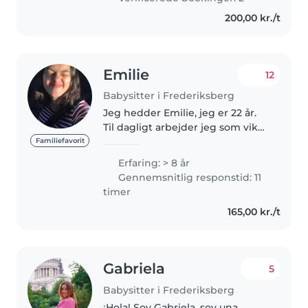
husband. Over the years, I’ve..
200,00 kr./t
Emilie
12
Babysitter i Frederiksberg
Jeg hedder Emilie, jeg er 22 år.
Til dagligt arbejder jeg som vikar
i en vuggestue/børnehave. Jeg
Familiefavorit
har passet børn i flere år og i
Erfaring: > 8 år
mange aldre. Jeg har kørekort,
Gennemsnitlig responstid: 11
men ikke bil, dog..
timer
165,00 kr./t
Gabriela
5
Babysitter i Frederiksberg
¡Hola! Soy Gabriela, soy una