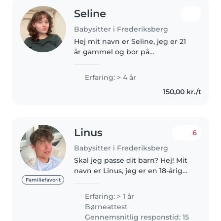
Seline
Babysitter i Frederiksberg
Hej mit navn er Seline, jeg er 21
år gammel og bor på
Frederiksberg. Jeg er en
omsorgsfuld, rolig og
Erfaring: > 4 år
ansvarsbevidst babysitter med
150,00 kr./t
flere års erfaring med børn i
forskellige aldre...
Linus
6
Babysitter i Frederiksberg
Skal jeg passe dit barn? Hej! Mit
navn er Linus, jeg er en 18-årig
dreng og til dagligt går jeg på
Familiefavorit
Gentofte HF Jeg har to brødre –
Erfaring: > 1 år
en på 14 og en på 20 – og har
Børneattest
efterhånden god erfaring..
Gennemsnitlig responstid: 15