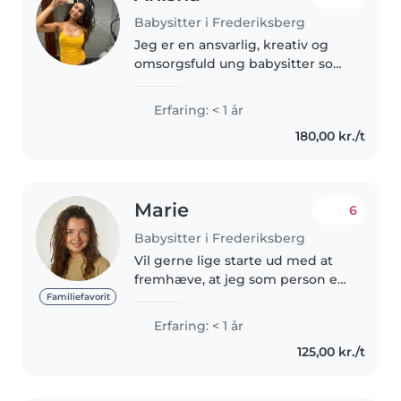
Babysitter i Frederiksberg
Jeg er en ansvarlig, kreativ og
omsorgsfuld ung babysitter som
er 18 år. Jeg har 1 års erfaring
med børn i alderen fra
Erfaring: < 1 år
vuggestue til teenager og er
180,00 kr./t
særligt god til at tegne, læse,..
Marie
6
Babysitter i Frederiksberg
Vil gerne lige starte ud med at
fremhæve, at jeg som person er
meget moden og rolig af min
Familiefavorit
unge alder. :) -Det vælger jeg at
Erfaring: < 1 år
nævne, da jeg har fuld forståelse
125,00 kr./t
for at min alder har..