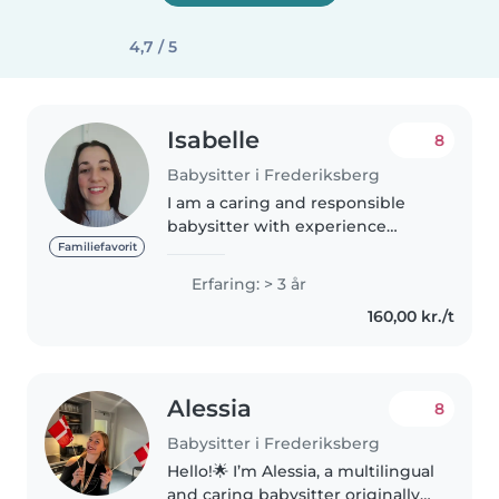
4,7 / 5
Isabelle
8
Babysitter i Frederiksberg
I am a caring and responsible
babysitter with experience
handling up to three children of
Familiefavorit
different ages at once. Growing
Erfaring: > 3 år
up with two younger brothers
160,00 kr./t
has helped me develop a
strong..
Alessia
8
Babysitter i Frederiksberg
Hello!🌟 I’m Alessia, a multilingual
and caring babysitter originally