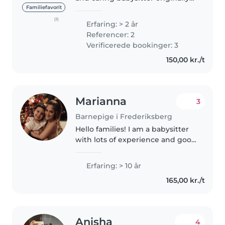
from Italy. I have 2 years of
Familiefavorit
experience and a strong
(1)
Erfaring: > 2 år
academic background with a
Referencer: 2
Bachelor’s in Business and a
Verificerede bookinger: 3
Master’s..
150,00 kr./t
Marianna
3
Barnepige i Frederiksberg
Hello families! I am a babysitter
with lots of experience and good
references in Copenhagen and
surrounding areas. With more
Erfaring: > 10 år
than 10 years of experience, I
165,00 kr./t
offer my babysitting service..
Anisha
4