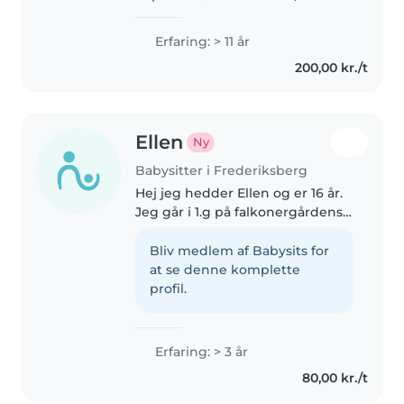
herunder børn med særlige
behov. Jeg er venlig,
Erfaring: > 11 år
omsorgsfuld og sjov, og jeg er
200,00 kr./t
flersproget (dansk, engelsk og
græsk). Jeg..
Ellen
Ny
Babysitter i Frederiksberg
Hej jeg hedder Ellen og er 16 år.
Jeg går i 1.g på falkonergårdens
gymnasium. Jeg har selv 2 små
søskende som jeg har passet
Bliv medlem af Babysits for
hele deres barndom, og har
at se denne komplette
tidligere babysittede
profil.
familievenners..
Erfaring: > 3 år
80,00 kr./t