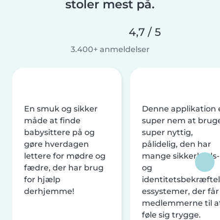
stoler mest på.
4,7 / 5
3.400+ anmeldelser
En smuk og sikker
Denne applikation 
måde at finde
super nem at brug
babysittere på og
super nyttig,
gøre hverdagen
pålidelig, den har
lettere for mødre og
mange sikkerheds-
fædre, der har brug
og
for hjælp
identitetsbekræftel
derhjemme!
essystemer, der får
medlemmerne til a
føle sig trygge.