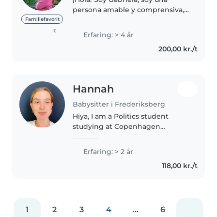
persona amable y comprensiva,
lo que me permite establecer
Familiefavorit
rápidamente una conexión
(1)
Erfaring: > 4 år
afectuosa con los niños. Mi
200,00 kr./t
compromiso es crear un
ambiente de confianza..
Hannah
Babysitter i Frederiksberg
Hiya, I am a Politics student
studying at Copenhagen
University for a year. I live in
London at the moment and
Erfaring: > 2 år
normally study in Glasgow. I
118,00 kr./t
have worked with all different
kinds of..
1
2
3
4
...
6