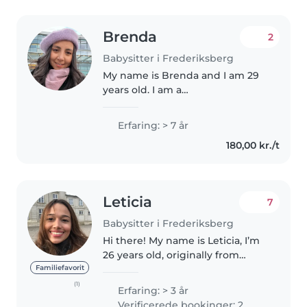
Brenda
2
Babysitter i Frederiksberg
My name is Brenda and I am 29
years old. I am a
psychopedagogue with seven
years of experience. I'm also able
Erfaring: > 7 år
to do the shopping, cook, help
180,00 kr./t
with homework, do some light
housework...
Leticia
7
Babysitter i Frederiksberg
Hi there! My name is Leticia, I’m
26 years old, originally from
Brazil, and I speak Portuguese
Familiefavorit
and English. I recently moved to
(1)
Erfaring: > 3 år
Denmark with my Danish
Verificerede bookinger: 2