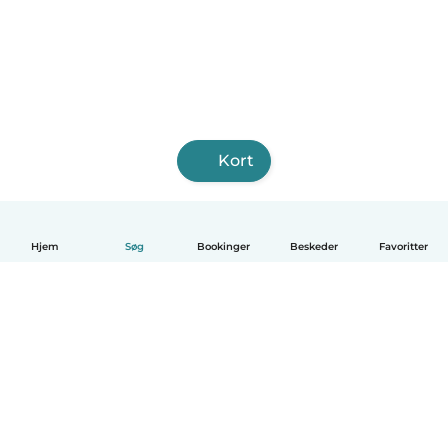
Kort
Hjem
Søg
Bookinger
Beskeder
Favoritter
Dansk
Hvordan det virker
Hjælp
Vilkår og privatliv