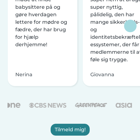
babysittere på og
super nyttig,
gøre hverdagen
pålidelig, den har
lettere for mødre og
mange sikkerheds-
fædre, der har brug
og
for hjælp
identitetsbekræftel
derhjemme!
essystemer, der får
medlemmerne til a
føle sig trygge.
Nerina
Giovanna
Tilmeld mig!