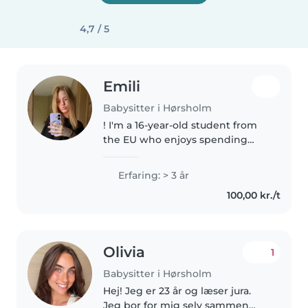
4,7 / 5
Emili
Babysitter i Hørsholm
! I'm a 16-year-old student from
the EU who enjoys spending
time with children. I'm friendly,
patient, and responsible, and I
Erfaring: > 3 år
love helping with games,
100,00 kr./t
reading, homework, and
outdoor..
Olivia
1
Babysitter i Hørsholm
Hej! Jeg er 23 år og læser jura.
Jeg bor for mig selv sammen