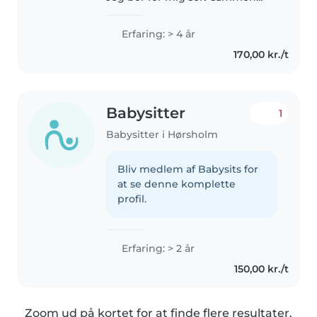
med min skønne hund, Willie.
Jeg har flere års erfaring med
Erfaring: > 4 år
børn i forskellige aldre. Jeg har
170,00 kr./t
tidligere arbejdet som
babysitter..
Babysitter
1
Babysitter i Hørsholm
Bliv medlem af Babysits for
at se denne komplette
profil.
Erfaring: > 2 år
150,00 kr./t
Zoom ud på kortet for at finde flere resultater.