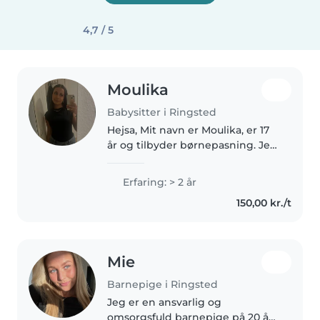
4,7 / 5
Moulika
Babysitter i Ringsted
Hejsa, Mit navn er Moulika, er 17
år og tilbyder børnepasning. Jeg
har omkring 2-3 års erfaring med
at passe børn, da jeg førhen har
Erfaring: > 2 år
passet mine kusiner, så jeg er
150,00 kr./t
vant til at lege,..
Mie
Barnepige i Ringsted
Jeg er en ansvarlig og
omsorgsfuld barnepige på 20 år