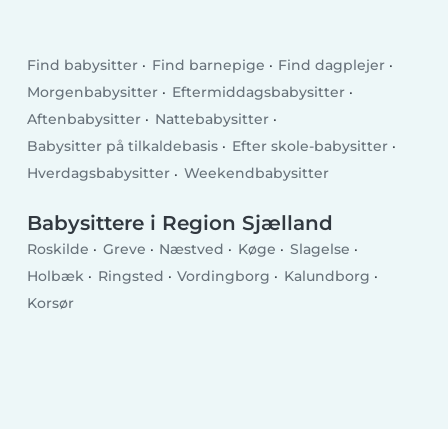
Find babysitter
Find barnepige
Find dagplejer
Morgenbabysitter
Eftermiddagsbabysitter
Aftenbabysitter
Nattebabysitter
Babysitter på tilkaldebasis
Efter skole-babysitter
Hverdagsbabysitter
Weekendbabysitter
Babysittere i Region Sjælland
Roskilde
Greve
Næstved
Køge
Slagelse
Holbæk
Ringsted
Vordingborg
Kalundborg
Korsør