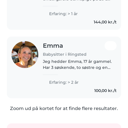
med 1 års erfaring med at passe
babyer, småbørn og
Erfaring: > 1 år
børnehavebørn. Jeg er
144,00 kr./t
førstehjælpscertificeret og har
en handelsskoleuddannelse...
Emma
Babysitter i Ringsted
Jeg hedder Emma, 17 år gammel.
Har 3 søskende, to søstre og en
bror. De er henholdsvis 6, 9 og 15
år. Har passet og med med dem
Erfaring: > 2 år
siden de blev født og har elsket
100,00 kr./t
hvert sekund. Udover..
Zoom ud på kortet for at finde flere resultater.