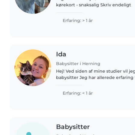
kørekort - snaksalig Skriv endeligt
Erfaring: > 1 år
Ida
Babysitter i Herning
Hej! Ved siden af mine studier vil 
babysitter Jeg har allerede erfaring ved at passe min
venindes dreng på 4 Jeg er kreativ, sjov og energisk og
udover at passe..
Erfaring: < 1 år
Babysitter