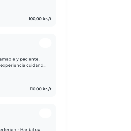
arbejde og hjælpe med
100,00 kr./t
 amable y paciente.
 experiencia cuidando
español, inglés y
110,00 kr./t