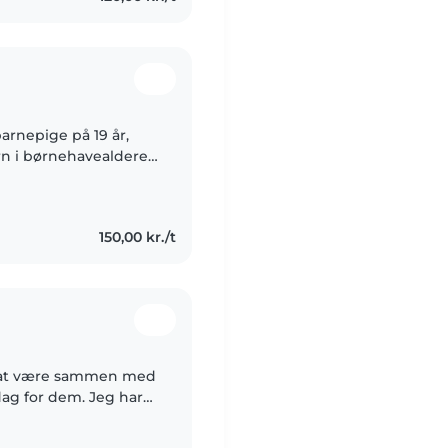
barnepige på 19 år,
rn i børnehavealderen
at passe kæledyr, lave
150,00 kr./t
dag for dem. Jeg har
r passet, så jeg har