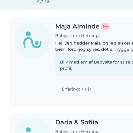
4,7 / 5
Maja Alminde
Ny
Babysitter i Herning
Hej! Jeg hedder Maja, og jeg elsk
børn, fordi jeg synes, det er hyggel
lege, være kreativ og skabe en try
dem. Jeg er en..
Bliv medlem af Babysits for at s
profil.
Erfaring: < 1 år
Daria & Sofiia
Babysitter i Herning