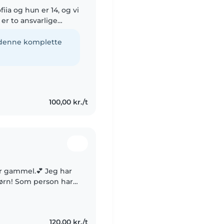
iia og hun er 14, og vi
 er to ansvarlige
er med børnepasning🌸
e denne komplette
100,00 kr./t
mmel.💕 Jeg har
ørn! Som person har
 fra kreative projekter
120,00 kr./t