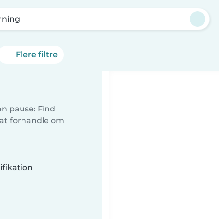
rning
Flere filtre
 en pause: Find
 at forhandle om
fikation