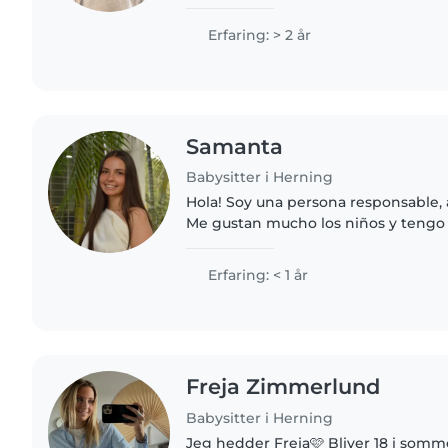
passe kæledyr, lave mad, gøre hus
lektier. Jeg taler..
Erfaring: > 2 år
Samanta
Babysitter i Herning
Hola! Soy una persona responsable,
Me gustan mucho los niños y tengo
niños de mi familia y amigos. Hablo 
alemán, y actualmente..
Erfaring: < 1 år
Freja Zimmerlund
Babysitter i Herning
Jeg hedder Freja🩷 Bliver 18 i sommerferien - Har bil og