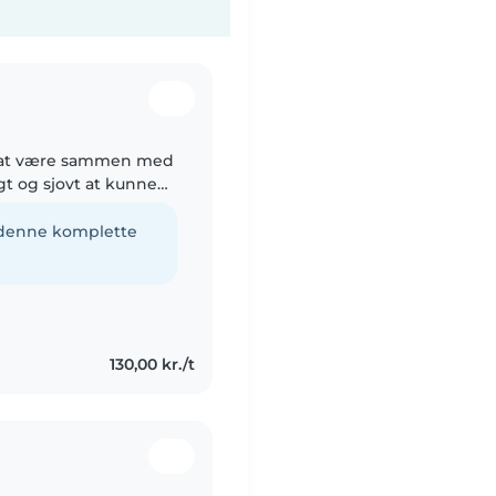
er at være sammen med
igt og sjovt at kunne
g stemning omkring
e denne komplette
130,00 kr./t