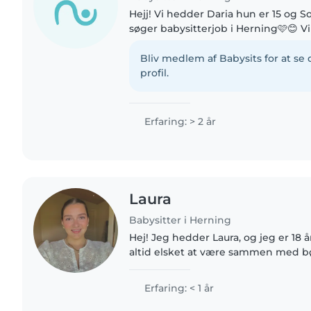
Hejj! Vi hedder Daria hun er 15 og Sof
søger babysitterjob i Herning🩷😊 Vi
piger, som gerne vil hjælpe famili
🌸Sammen kan..
Bliv medlem af Babysits for at s
profil.
Erfaring: > 2 år
Laura
Babysitter i Herning
Hej! Jeg hedder Laura, og jeg er 18 år ga
altid elsket at være sammen med b
jeg mange interesser – jeg elsker alt
og hyggelige..
Erfaring: < 1 år