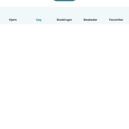
Hjem
Søg
Bookinger
Beskeder
Favoritter
Dansk
Hvordan det virker
Hjælp
Vilkår og privatliv
Priser
Oplysninger om virksomhed
Babysits for Work
Standarder for fællesskabet
© Babysits B.V.