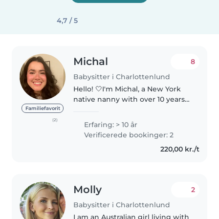
4,7 / 5
Michal
8
Babysitter i Charlottenlund
Hello! 🤍I'm Michal, a New York
native nanny with over 10 years
of experience working with kids,
Familiefavorit
from nannying to teaching. I've
(2)
Erfaring: > 10 år
had the pleasure of caring for
Verificerede bookinger: 2
children of all ages,..
220,00 kr./t
Molly
2
Babysitter i Charlottenlund
I am an Australian girl living with