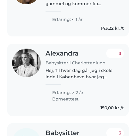
gammel og kommer fra
Gentofte. Mig som person er
ansvarsfuld, rolig og venlig, og
Erfaring: < 1 år
kan godt lide at være sammen
143,22 kr./t
med børn. Jeg har for nyligt
været skiinstruktør..
Alexandra
3
Babysitter i Charlottenlund
Hej, Til hver dag går jeg i skole
inde i København hvor jeg
studerer finans, når jeg ikke er
på studiet arbejder jeg. Jeg
Erfaring: > 2 år
arbejder som
Børneattest
studentermedhjælper i en bank
150,00 kr./t
og i en vuggestue...
Babysitter
3