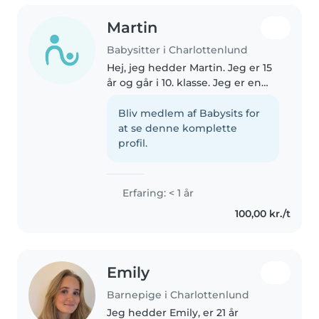
Martin
Babysitter i Charlottenlund
Hej, jeg hedder Martin. Jeg er 15
år og går i 10. klasse. Jeg er en
ansvarlig og rolig person, der
elsker at bruge tid sammen med
Bliv medlem af Babysits for
børn. Jeg har tidligere været i
at se denne komplette
praktik i en børnehave,..
profil.
Erfaring: < 1 år
100,00 kr./t
Emily
Barnepige i Charlottenlund
Jeg hedder Emily, er 21 år