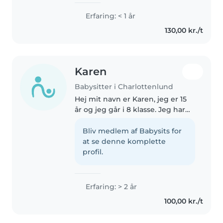
Erfaring: < 1 år
130,00 kr./t
Karen
Babysitter i Charlottenlund
Hej mit navn er Karen, jeg er 15
år og jeg går i 8 klasse. Jeg har
selv 2 yngre søskende jeg har
passet efter skole. Jeg har også
Bliv medlem af Babysits for
små fætre og kusiner jeg
at se denne komplette
engang imellem passer. Jeg..
profil.
Erfaring: > 2 år
100,00 kr./t