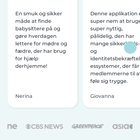
En smuk og sikker
Denne applikation 
måde at finde
super nem at brug
babysittere på og
super nyttig,
gøre hverdagen
pålidelig, den har
lettere for mødre og
mange sikkerheds-
fædre, der har brug
og
for hjælp
identitetsbekræftel
derhjemme!
essystemer, der får
medlemmerne til a
føle sig trygge.
Nerina
Giovanna