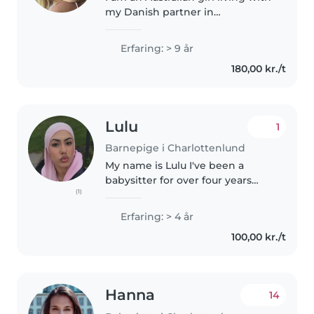
my Danish partner in
Charlottenlund. I have a masters
education in early childhood
Erfaring: > 9 år
education and am an older sister
180,00 kr./t
of 4! I love to be outside..
Lulu
1
Barnepige i Charlottenlund
My name is Lulu I've been a
babysitter for over four years
(1)
now ,im a patient , loving and
caring person I love to take care
Erfaring: > 4 år
of kids and help them out I can
100,00 kr./t
cook,bake, help out with..
Hanna
14