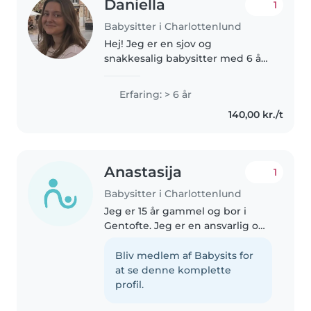
Daniella
1
Babysitter i Charlottenlund
Hej! Jeg er en sjov og
snakkesalig babysitter med 6 års
erfaring, primært med børn i
børnehave- og skolealderen. Jeg
Erfaring: > 6 år
arbejder i hverdagene som
140,00 kr./t
lærervikar på en folkeskole, og
har derfor..
Anastasija
1
Babysitter i Charlottenlund
Jeg er 15 år gammel og bor i
Gentofte. Jeg er en ansvarlig og
omsorgsfuld person, som elsker
at være sammen med børn. Jeg
Bliv medlem af Babysits for
har selv små søskende, som jeg
at se denne komplette
ofte passer, så jeg er vant..
profil.