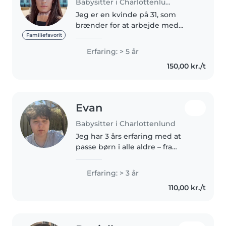
Babysitter i Charlottenlund
Jeg er en kvinde på 31, som
brænder for at arbejde med
børn. Jeg er uddannet
Familiefavorit
pædagogisk assistent (2015) Jeg
Erfaring: > 5 år
har arbejdet i flere forskellige
150,00 kr./t
vuggestuer, børnehave og
skovbørnehaver..
Evan
Babysitter i Charlottenlund
Jeg har 3 års erfaring med at
passe børn i alle aldre – fra
småbørn til teenagere. Jeg er
kreativ af natur og elsker at
Erfaring: > 3 år
organisere spil, musik og
110,00 kr./t
praktiske aktiviteter, samtidig
med..