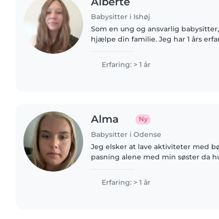
Alberte
Babysitter i Ishøj
Som en ung og ansvarlig babysitter, e
hjælpe din familie. Jeg har 1 års er
børn i alderen fra kravlegård til bø
kan hjælpe med..
Erfaring: > 1 år
Alma
Ny
Babysitter i Odense
Jeg elsker at lave aktiviteter med bø
pasning alene med min søster da hu
synes musik og håndværk er rigtigt
skabe sjove og trygge..
Erfaring: > 1 år