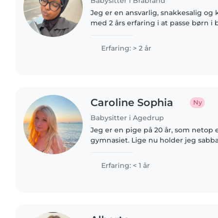
Babysitter i Brabrand
Jeg er en ansvarlig, snakkesalig og 
med 2 års erfaring i at passe børn i
skolealder. Jeg er komfortabel med
pligter og hjælp til..
Erfaring: > 2 år
Caroline Sophia
Ny
Babysitter i Agedrup
Jeg er en pige på 20 år, som netop
gymnasiet. Lige nu holder jeg sabbat
inden jeg næste år håber på at star
Jeg vil..
Erfaring: < 1 år