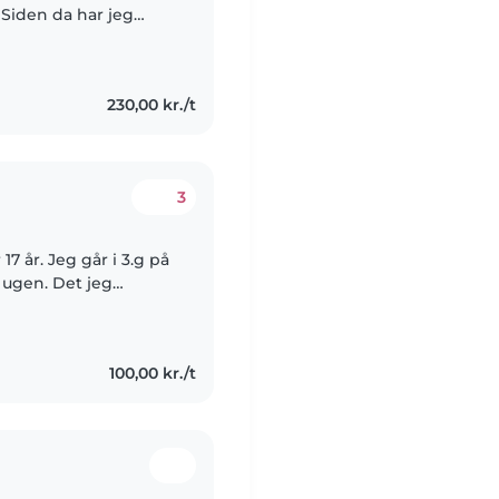
Siden da har jeg
, men nu har jeg lyst
230,00 kr./t
3
17 år. Jeg går i 3.g på
 ugen. Det jeg
te, fordi jeg virkelig
100,00 kr./t