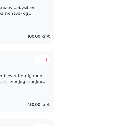
kreativ babysitter
 børnehave- og
 kæledyr, madlavning,
100,00 kr./t
1
 er blevet færdig med
år, hvor jeg arbejder,
te på medicinstudiet.
150,00 kr./t