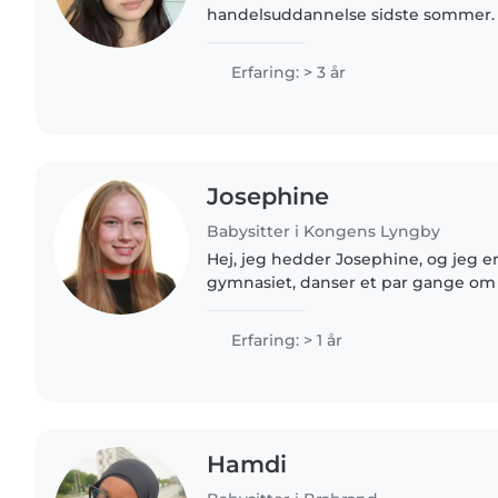
handelsuddannelse sidste sommer. 
arbejdet fuldtid på et advokatkontor
noget nyt. Jeg er..
Erfaring: > 3 år
Josephine
Babysitter i Kongens Lyngby
Hej, jeg hedder Josephine, og jeg er 
gymnasiet, danser et par gange om
allerbedst kan lide, er dog at babysit
nyder at være..
Erfaring: > 1 år
Hamdi