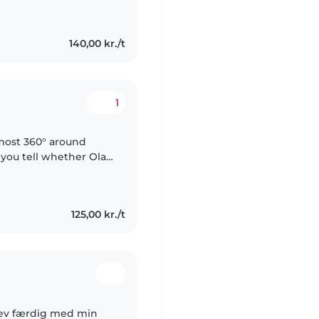
I have prior
140,00 kr./t
1
most 360° around
you tell whether Olaf
125,00 kr./t