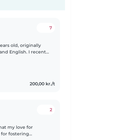
7
ears old, originally
and English. I recently
d. Over the
200,00 kr./t
2
for fostering