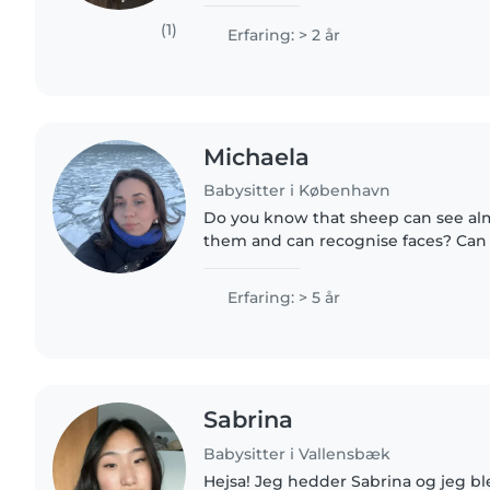
connections and security. Although 
experience caring for children,..
(1)
Erfaring: > 2 år
Michaela
Babysitter i København
Do you know that sheep can see al
them and can recognise faces? Can 
actually knew Samantha? I can, and I'd be happy to share
more fun animal..
Erfaring: > 5 år
Sabrina
Babysitter i Vallensbæk
Hejsa! Jeg hedder Sabrina og jeg blev færdig med min