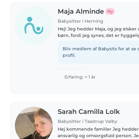
Maja Alminde
Ny
Babysitter i Herning
Hej! Jeg hedder Maja, og jeg elsk
børn, fordi jeg synes, det er hyggel
lege, være kreativ og skabe en try
dem. Jeg er en..
Bliv medlem af Babysits for at s
profil.
Erfaring: < 1 år
Sarah Camilla Lolk
Babysitter i Taastrup Valby
Hej kommende familier Jeg hedder Sarah og er en rolig,
ansvarlig og omsorgsfuld person. Je