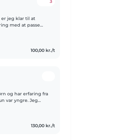
3
r jeg klar til at
faring med at passe
rnehavebørn, og jeg
100,00 kr./t
rn og har erfaring fra
n var yngre. Jeg
 hyggeligt og at
130,00 kr./t