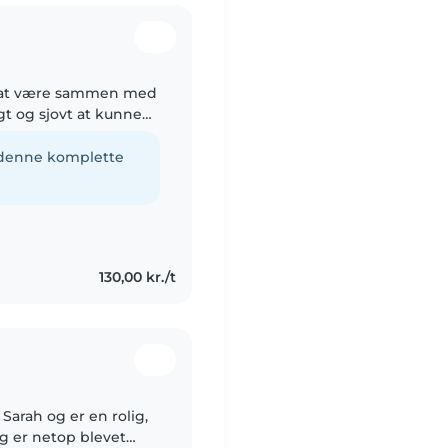
er at være sammen med
igt og sjovt at kunne
g stemning omkring
e denne komplette
130,00 kr./t
g er netop blevet