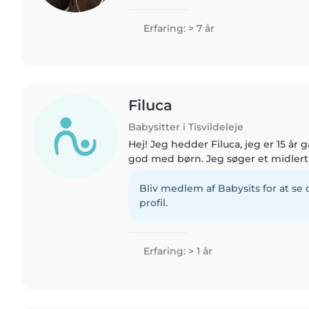
optaget på pædagoguddannelsen, fo
at arbejde med børn..
Erfaring: > 7 år
Filuca
Babysitter i Tisvildeleje
Hej! Jeg hedder Filuca, jeg er 15 år
god med børn. Jeg søger et midlertidigt job som
barnepige, da jeg og min familie de
særlig meget stabilitet..
Bliv medlem af Babysits for at s
profil.
Erfaring: > 1 år