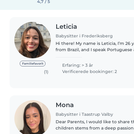
4,7 / 5
Leticia
Babysitter i Frederiksberg
Hi there! My name is Leticia, I’m 26 y
from Brazil, and I speak Portuguese 
moved to Denmark with my Danish husban
years, I’ve..
Familiefavorit
Erfaring: > 3 år
Verificerede bookinger: 2
(1)
Mona
Babysitter i Taastrup Valby
Dear Parents, I would like to share that my love for
children stems from a deep passion 