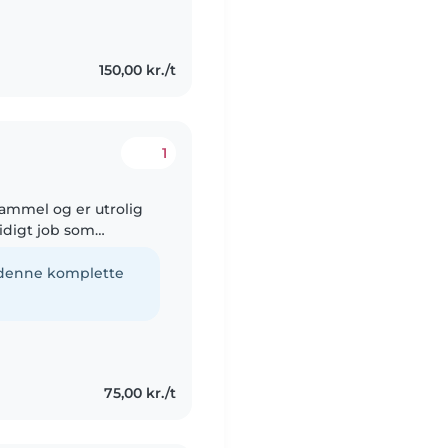
rdi jeg brænder for
150,00 kr./t
1
 gammel og er utrolig
sværre ikke har
e denne komplette
75,00 kr./t