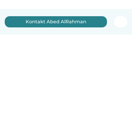
Kontakt Abed AlRahman
Dansk
Hvordan det virker
Hjælp
Vilkår og privatliv
Priser
Oplysninger om virksomhed
Babysits for Work
Standarder for fællesskabet