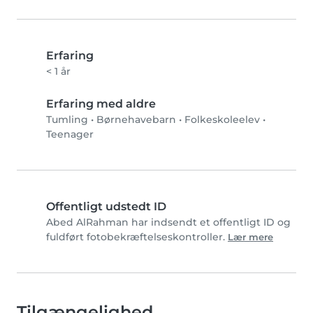
Erfaring
< 1 år
Erfaring med aldre
Tumling
•
Børnehavebarn
•
Folkeskoleelev
•
Teenager
Offentligt udstedt ID
Abed AlRahman har indsendt et offentligt ID og
fuldført fotobekræftelseskontroller.
Lær mere
Tilgængelighed