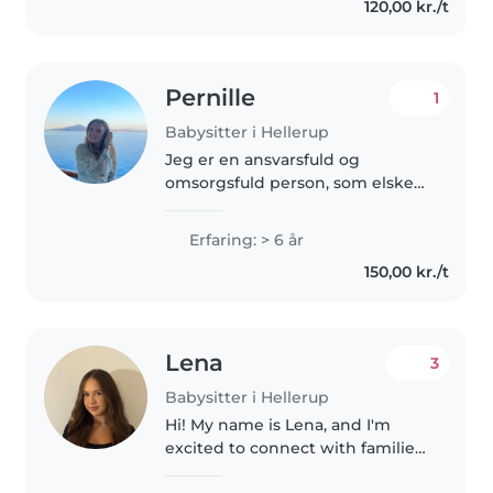
120,00 kr./t
Pernille
1
Babysitter i Hellerup
Jeg er en ansvarsfuld og
omsorgsfuld person, som elsker
at være sammen med børn. Jeg
er tålmodig, rolig og god til at
Erfaring: > 6 år
skabe trygge rammer, hvor børn
150,00 kr./t
føler sig set og hørt. Jeg har..
Lena
3
Babysitter i Hellerup
Hi! My name is Lena, and I'm
excited to connect with families
in the Copenhagen area. I