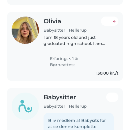
Olivia
4
Babysitter i Hellerup
I am 18 years old and just
graduated high school. I am
originally from South Africa
therefore my first language is
Erfaring: < 1 år
English, however, I do also speak
Børneattest
Danish. I am very creative and..
130,00 kr./t
Babysitter
Babysitter i Hellerup
Bliv medlem af Babysits for
at se denne komplette