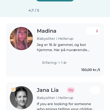
4,7 / 5
Madina
2
Babysitter i Hellerup
Jeg er 16 år gammel, og bor
hjemme. Har på nuværende
tidspunkt sabbatår frem til juli
måned. Jeg har færdiggjort min
Erfaring: < 1 år
9 klasse og har brug for et
150,00 kr./t
deltidsjob, og da jeg altid har
holdt..
Jana Lia
Ny
Babysitter i Hellerup
If you are looking for someone
who enjoys telling your children