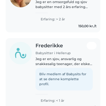
Jeg er en omsorgsfuld og sjov
babysitter med 2 års erfaring
med børn i alderen 3-10 år. Jeg
er førstehjælpscertificeret og
Erfaring: > 2 år
kan tale dansk og engelsk. Jeg
150,00 kr./t
elsker kreative aktiviteter,..
Frederikke
Babysitter i Hellerup
Jeg er en sjov, ansvarlig og
snakkesalig teenager, der elsker
at være sammen med børn.
Selvom jeg ikke har nogen
Bliv medlem af Babysits for
formel erfaring, har jeg en
at se denne komplette
naturlig evne til at engagere mig
profil.
med børn..
Erfaring: < 1 år