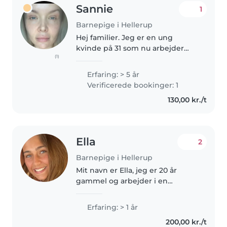
Sannie
1
Barnepige i Hellerup
Hej familier. Jeg er en ung
kvinde på 31 som nu arbejder
(1)
hos en familie hvor de har en
dreng på 3 år. Jeg er hos dem fra
Erfaring: > 5 år
eftermiddage til aften så om
Verificerede bookinger: 1
morgnen- formiddagen har jeg
130,00 kr./t
mulighed..
Ella
2
Barnepige i Hellerup
Mit navn er Ella, jeg er 20 år
gammel og arbejder i en
vuggestue, hvor jeg har været i
et år. Jeg har også erfaring med
Erfaring: > 1 år
at passe børn hos flere familier
200,00 kr./t
og brænder for at skabe trygge..