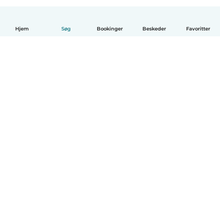
Hjem
Søg
Bookinger
Beskeder
Favoritter
Dansk
Hvordan det virker
Hjælp
Vilkår og privatliv
Priser
Oplysninger om virksomhed
Babysits for Work
Standarder for fællesskabet
© Babysits B.V.