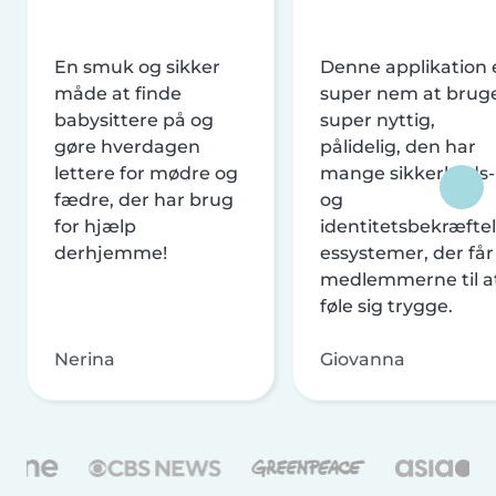
En smuk og sikker
Denne applikation 
måde at finde
super nem at brug
babysittere på og
super nyttig,
gøre hverdagen
pålidelig, den har
lettere for mødre og
mange sikkerheds-
fædre, der har brug
og
for hjælp
identitetsbekræftel
derhjemme!
essystemer, der får
medlemmerne til a
føle sig trygge.
Nerina
Giovanna