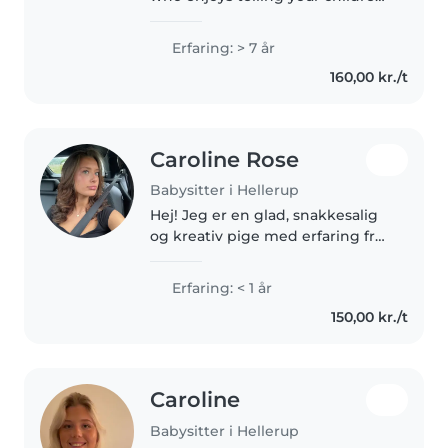
stories, making up fairy tales,
drawing pictures, dancing
Erfaring: > 7 år
around the living room with
160,00 kr./t
them, cooking their favourite..
Caroline Rose
Babysitter i Hellerup
Hej! Jeg er en glad, snakkesalig
og kreativ pige med erfaring fra
både Tivoli og Bakken. Jeg har
kørekort, egen bil og et
Erfaring: < 1 år
førstehjælpskursus. Jeg elsker at
150,00 kr./t
arbejde med mennesker og..
Caroline
Babysitter i Hellerup