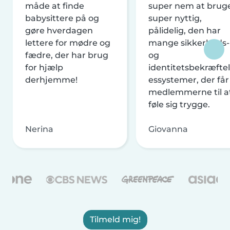
måde at finde
super nem at brug
babysittere på og
super nyttig,
gøre hverdagen
pålidelig, den har
lettere for mødre og
mange sikkerheds-
fædre, der har brug
og
for hjælp
identitetsbekræftel
derhjemme!
essystemer, der får
medlemmerne til a
føle sig trygge.
Nerina
Giovanna
Tilmeld mig!