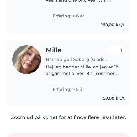
autism but I come here for work
and make a better future for my
Erfaring: > 6 år
family. Unfortunately my kids are
160,00 kr./t
in my country with my..
Mille
1
Barnepige i Søborg (Gladsaxe Kommune)
Hej jeg hedder Mille, og jeg er 18
år gammel bliver 19 til sommer.
Til hverdag går jeg på hf i
Gentofte - afslutter til sommer
Erfaring: > 5 år
den 26 juni. Jeg vil gerne være
150,00 kr./t
babysitter for at få..
Zoom ud på kortet for at finde flere resultater.