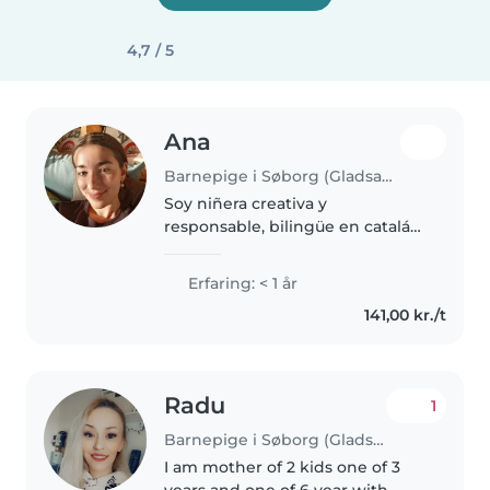
4,7 / 5
Ana
Barnepige i Søborg (Gladsaxe Kommune)
Soy niñera creativa y
responsable, bilingüe en catalán,
español e inglés. Amo leer con
niños y organizar manualidades.
Erfaring: < 1 år
Me encanta ayudar con los
141,00 kr./t
deberes e inventar historias para
jugar...
Radu
1
Barnepige i Søborg (Gladsaxe Kommune)
I am mother of 2 kids one of 3
years and one of 6 year with