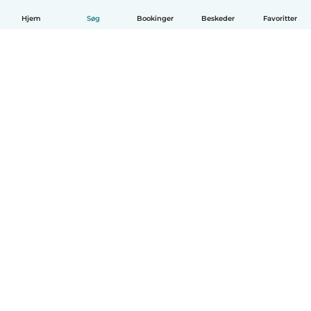
Hjem
Søg
Bookinger
Beskeder
Favoritter
Dansk
Hvordan det virker
Hjælp
Vilkår og privatliv
Priser
Oplysninger om virksomhed
Babysits for Work
Standarder for fællesskabet
© Babysits B.V.