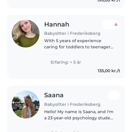
experience caring for my
younger..
Hannah
4
Babysitter i Frederiksberg
With 5 years of experience
caring for toddlers to teenagers,
I'm a responsible and friendly
babysitter who loves engaging
Erfaring: > 5 år
with kids. I'm comfortable with
135,00 kr./t
pets, cooking, chores, and..
Saana
Babysitter i Frederiksberg
Hello! My name is Saana, and I'm
a 23-year-old psychology student
from Finland currently living in
Copenhagen. I'm a positive,