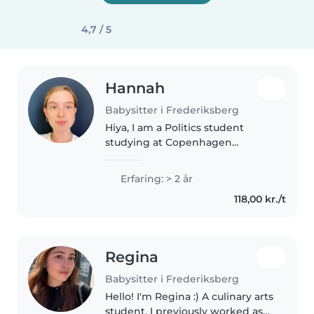
4,7 / 5
Hannah
Babysitter i Frederiksberg
Hiya, I am a Politics student
studying at Copenhagen
University for a year. I live in
London at the moment and
Erfaring: > 2 år
normally study in Glasgow. I
118,00 kr./t
have worked with all different
kinds of..
Regina
Babysitter i Frederiksberg
Hello! I'm Regina :) A culinary arts
student. I previously worked as