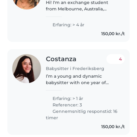
Hi! I'm an exchange student
from Melbourne, Australia,
currently living in Copenhagen.
I'm looking for casual babysitting
Erfaring: > 4 år
work one to two days per week
150,00 kr./t
alongside my studies. I'm
responsible,..
Costanza
4
Babysitter i Frederiksberg
I’m a young and dynamic
babysitter with one year of
experience. I speak English,
Italian, and Spanish, and I offer
Erfaring: > 1 år
fun activities such as drawing,
Referencer: 3
crafts, and homework help. I’m
Gennemsnitlig responstid: 16
comfortable..
timer
150,00 kr./t