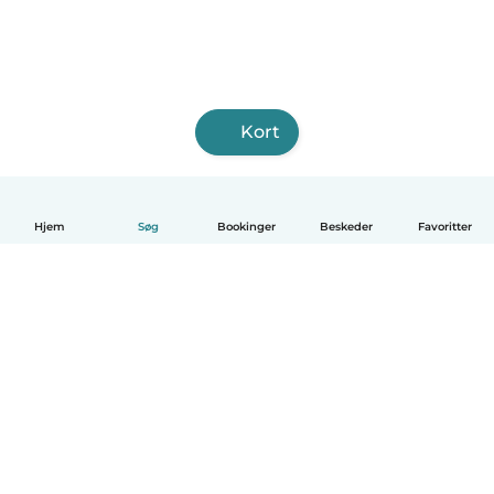
Kort
Hjem
Søg
Bookinger
Beskeder
Favoritter
Dansk
Hvordan det virker
Hjælp
Vilkår og privatliv
Priser
Oplysninger om virksomhed