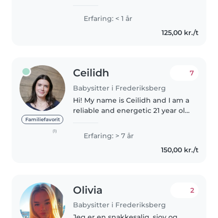
ville arbejde med børn, så derfor
prøver jeg babysitning. Jeg har
Erfaring: < 1 år
selv 2 mindre søskende på 6 og
125,00 kr./t
13, så jeg kender..
Ceilidh
7
Babysitter i Frederiksberg
Hi! My name is Ceilidh and I am a
reliable and energetic 21 year old
who truly enjoys helping kids
Familiefavorit
learn, play, and grow. As one of
(1)
Erfaring: > 7 år
the oldest siblings, I've been the
150,00 kr./t
built-in babysitter..
Olivia
2
Babysitter i Frederiksberg
Jeg er en snakkesalig, sjov og