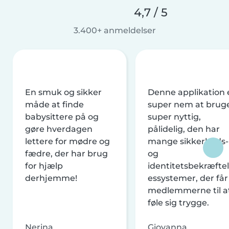
4,7 / 5
3.400+ anmeldelser
En smuk og sikker
Denne applikation 
måde at finde
super nem at brug
babysittere på og
super nyttig,
gøre hverdagen
pålidelig, den har
lettere for mødre og
mange sikkerheds-
fædre, der har brug
og
for hjælp
identitetsbekræftel
derhjemme!
essystemer, der får
medlemmerne til a
føle sig trygge.
Nerina
Giovanna