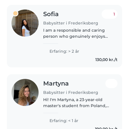
Sofia
1
Babysitter i Frederiksberg
I am a responsible and caring
person who genuinely enjoys
spending time with children. I
focus on creating a safe, calm
Erfaring: > 2 år
and positive environment where
130,00 kr./t
kids feel comfortable, listened..
Martyna
Babysitter i Frederiksberg
Hi! I'm Martyna, a 23-year-old
master's student from Poland,
currently living in Copenhagen. I
genuinely love spending time
Erfaring: < 1 år
with children and have
190,00 kr./t