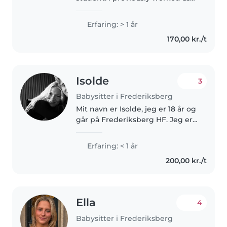
au pair in Paris, an experience
that I cherish deeply. I believe
Erfaring: > 1 år
quality time is important in
170,00 kr./t
childhood, I enjoy..
Isolde
3
Babysitter i Frederiksberg
Mit navn er Isolde, jeg er 18 år og
går på Frederiksberg HF. Jeg er
omsorgsfuld, tålmodig og
ansvarsbevidst og trives rigtig
Erfaring: < 1 år
godt med at være sammen med
200,00 kr./t
børn. Jeg har selv to små
søskende,..
Ella
4
Babysitter i Frederiksberg