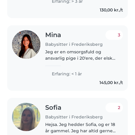
Erfaring: > 3 år
caring, and outgoing person
130,00 kr./t
who has always enjoyed
spending..
Mina
3
Babysitter i Frederiksberg
Jeg er en omsorgsfuld og
ansvarlig pige i 20'ere, der elsker
at passe børn. Jeg læser på
sygeplejerskeuddannelse og er
Erfaring: < 1 år
førstehjælpstrænet, så du kan
145,00 kr./t
være sikker på, at dine børn er..
Sofia
2
Babysitter i Frederiksberg
Hejsa. Jeg hedder Sofia, og er 18
år gammel. Jeg har altid gerne