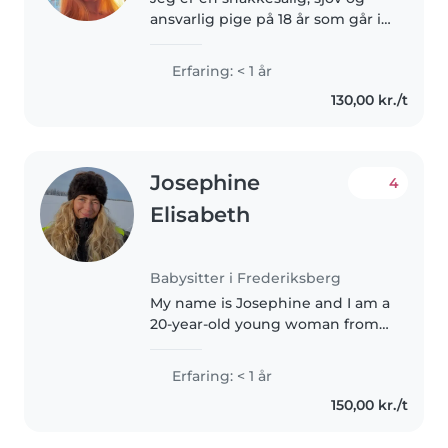
ansvarlig pige på 18 år som går i
2.G og leder efter et fritidsjob.
Jeg elsker at arbejde med børn,
Erfaring: < 1 år
og har selv passet min fætter i
130,00 kr./t
løbet af årene. Jeg..
Josephine
4
Elisabeth
Babysitter i Frederiksberg
My name is Josephine and I am a
20-year-old young woman from
Denmark. I'm a caring,
responsible, and energetic
Erfaring: < 1 år
person who loves working with
150,00 kr./t
children I have always enjoyed
spending..