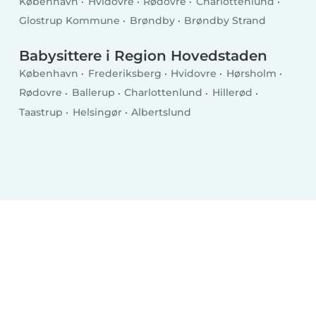
København
Hvidovre
Rødovre
Charlottenlund
Glostrup Kommune
Brøndby
Brøndby Strand
Babysittere i Region Hovedstaden
København
Frederiksberg
Hvidovre
Hørsholm
Rødovre
Ballerup
Charlottenlund
Hillerød
Taastrup
Helsingør
Albertslund