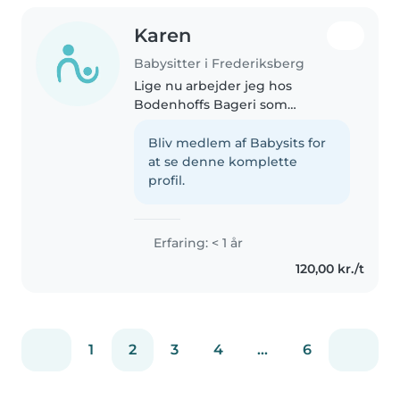
Karen
Babysitter i Frederiksberg
Lige nu arbejder jeg hos
Bodenhoffs Bageri som
ungarbejder, og i min fritid går
jeg til ridning. Ridning har lært
Bliv medlem af Babysits for
mig en masse ansvar, og især at
at se denne komplette
bevare roen når alt går galt, og
profil.
når..
Erfaring: < 1 år
120,00 kr./t
1
2
3
4
...
6