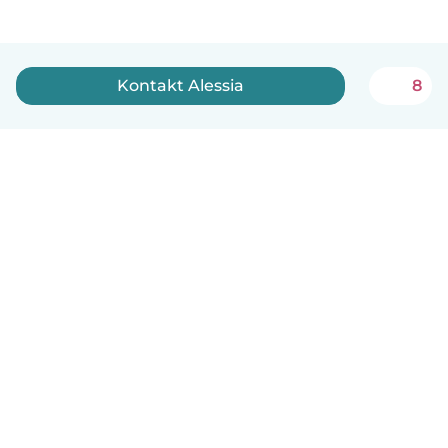
Kontakt Alessia
8
Dansk
Hvordan det virker
Hjælp
Vilkår og privatliv
Priser
Oplysninger om virksomhed
Babysits for Work
Standarder for fællesskabet