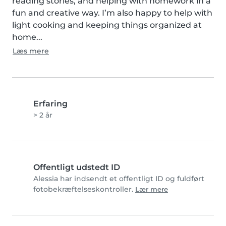
reading stories, and helping with homework in a 
fun and creative way. I’m also happy to help with 
light cooking and keeping things organized at 
home...
Læs mere
Erfaring
> 2 år
Offentligt udstedt ID
Alessia har indsendt et offentligt ID og fuldført
fotobekræftelseskontroller.
Lær mere