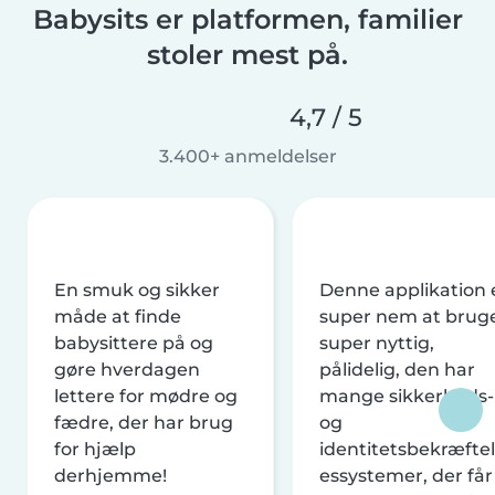
Babysits er platformen, familier
stoler mest på.
4,7 / 5
3.400+ anmeldelser
En smuk og sikker
Denne applikation 
måde at finde
super nem at brug
babysittere på og
super nyttig,
gøre hverdagen
pålidelig, den har
lettere for mødre og
mange sikkerheds-
fædre, der har brug
og
for hjælp
identitetsbekræftel
derhjemme!
essystemer, der får