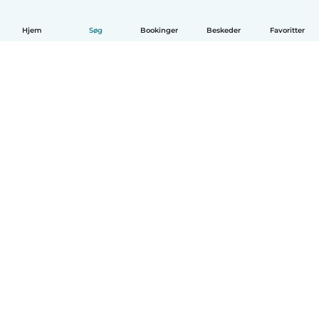
Hjem
Søg
Bookinger
Beskeder
Favoritter
Dansk
Hvordan det virker
Hjælp
Vilkår og privatliv
Priser
Oplysninger om virksomhed
Babysits for Work
Standarder for fællesskabet
© Babysits B.V.