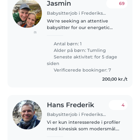
Jasmin
69
Babysitterjob i Frederiksberg
We're seeking an attentive
babysitter for our energetic
(1)
toddler in our home. Our little
one is curious, playful and full of
Antal børn: 1
energy, so we're looking for
Alder på børn:
Tumling
someone who enjoys engaging..
Seneste aktivitet: for 5 dage
siden
Verificerede bookinger: 7
200,00 kr./t
Hans Frederik
4
Babysitterjob i Frederiksberg
Vi er kun interesserede i profiler
med kinesisk som modersmål.
We are only interested in