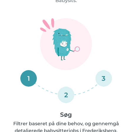
Babysits.
1
3
2
Søg
Filtrer baseret på dine behov, og gennemgå
detaljerede babysitterjobs i Frederiksberg.