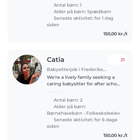
profiles whose mother tongue is
Antal børn: 1
Chinese. Dante Valdemar havde
Alder på børn:
Spædbarn
fødselsdag d. 21. Marts 2026..
Seneste aktivitet: for 1 dag
siden
150,00 kr./t
Catia
21
Babysitterjob i Frederiksberg
We're a lively family seeking a
caring babysitter for after school
pick-ups for our two energetic
girls, a preschooler and a
Antal børn: 2
gradeschooler. Our kids are
Alder på børn:
sporty and playful, so someone..
Børnehavebarn
•
Folkeskoleelev
Seneste aktivitet: for 6 dage
siden
150,00 kr./t