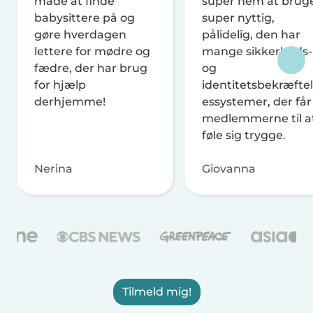
måde at finde
super nem at brug
babysittere på og
super nyttig,
gøre hverdagen
pålidelig, den har
lettere for mødre og
mange sikkerheds-
fædre, der har brug
og
for hjælp
identitetsbekræftel
derhjemme!
essystemer, der får
medlemmerne til a
føle sig trygge.
Nerina
Giovanna
Tilmeld mig!