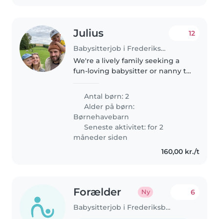
Julius
12
Babysitterjob i Frederiksberg
We're a lively family seeking a
fun-loving babysitter or nanny to
care for our two playful
preschoolers in our home. Our
Antal børn: 2
kids are full of energy and love
Alder på børn:
sports, so someone who enjoys..
Børnehavebarn
Seneste aktivitet: for 2
måneder siden
160,00 kr./t
Forælder
6
Ny
Babysitterjob i Frederiksberg