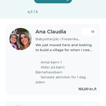
4,7 / 5
Ana Claudia
19
Babysitterjob i Frederiksberg
We just moved here and looking
to build a village for when I need
help with my little 3yo. Likely
occasionally in the evening or
Antal børn: 1
weekends morning while I run
Alder på børn:
errands.
Børnehavebarn
Seneste aktivitet: for 1 dag
siden
165,00 kr./t