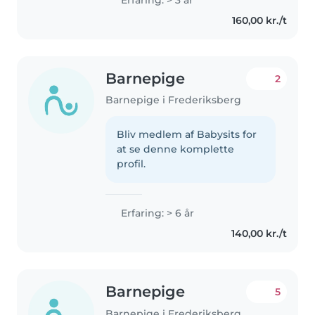
play. I’m patient and love
160,00 kr./t
teaching. Being outdoors..
Barnepige
2
Barnepige i Frederiksberg
Bliv medlem af Babysits for
at se denne komplette
profil.
Erfaring: > 6 år
140,00 kr./t
Barnepige
5
Barnepige i Frederiksberg