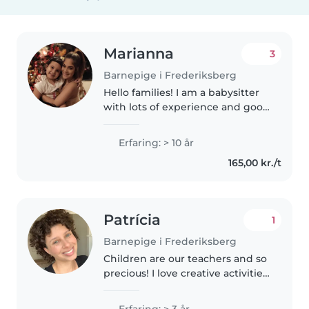
Marianna
3
Barnepige i Frederiksberg
Hello families! I am a babysitter
with lots of experience and good
references in Copenhagen and
surrounding areas. With more
Erfaring: > 10 år
than 10 years of experience, I
165,00 kr./t
offer my babysitting service..
Patrícia
1
Barnepige i Frederiksberg
Children are our teachers and so
precious! I love creative activities
like painting, singing, dancing,
storytelling, and imaginative
Erfaring: > 3 år