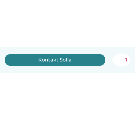
Kontakt Sofia
1
Dansk
Hvordan det virker
Hjælp
Vilkår og privatliv