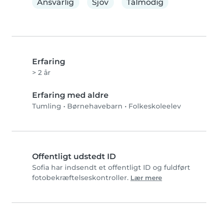
Ansvarlig
Sjov
Tålmodig
Erfaring
> 2 år
Erfaring med aldre
Tumling
•
Børnehavebarn
•
Folkeskoleelev
Offentligt udstedt ID
Sofia har indsendt et offentligt ID og fuldført
fotobekræftelseskontroller.
Lær mere