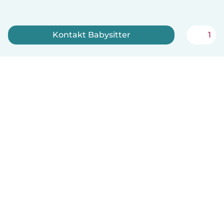
Kontakt Babysitter
1
Tilmeld dig nu
Dansk
Hvordan det virker
Hjælp
Vilkår og privatliv