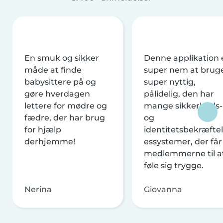
En smuk og sikker
Denne applikation 
måde at finde
super nem at brug
babysittere på og
super nyttig,
gøre hverdagen
pålidelig, den har
lettere for mødre og
mange sikkerheds-
fædre, der har brug
og
for hjælp
identitetsbekræftel
derhjemme!
essystemer, der får
medlemmerne til a
føle sig trygge.
Nerina
Giovanna