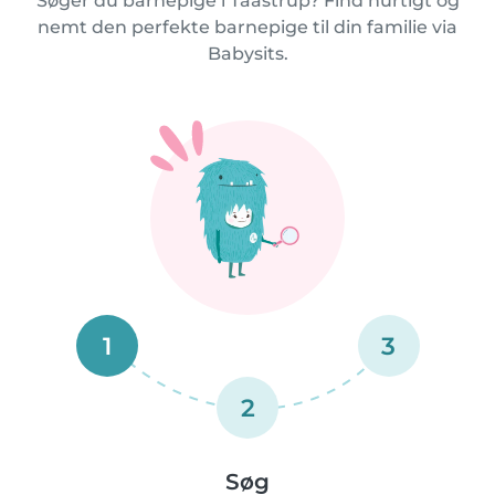
Søger du barnepige i Taastrup? Find hurtigt og
nemt den perfekte barnepige til din familie via
Babysits.
1
3
2
Søg