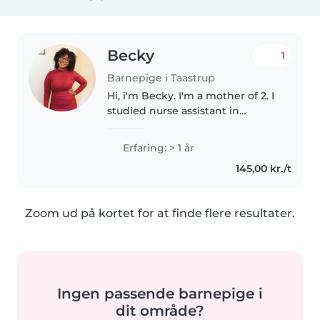
Becky
1
Barnepige i Taastrup
Hi, i'm Becky. I'm a mother of 2. I
studied nurse assistant in
Sweden and worked in hospital
and elderly home. I am new in
Erfaring: > 1 år
Denmark and currently looking
145,00 kr./t
for a job. I am a calm, polite,..
Zoom ud på kortet for at finde flere resultater.
Ingen passende barnepige i
dit område?