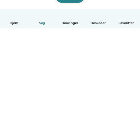
Hjem
Søg
Bookinger
Beskeder
Favoritter
Dansk
Hvordan det virker
Hjælp
Vilkår og privatliv
Priser
Oplysninger om virksomhed
Babysits for Work
Standarder for fællesskabet
© Babysits B.V.