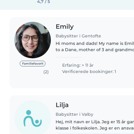
4,7 / 5
Emily
Babysitter i Gentofte
Hi moms and dads! My name is Emily,
to a Dane, mother of 3 and grandmot
teacher during my younger years. I
children of expats in..
Familiefavorit
Erfaring: > 11 år
Verificerede bookinger: 1
(2)
Lilja
Babysitter i Valby
Hej, mit navn er Lilja. Jeg er 15 år g
klasse i folkeskolen. Jeg er en ansvarsbevidst, tålmodig