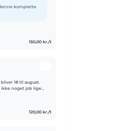
t være sammen med
e denne komplette
150,00 kr./t
liver 18 til august.
 ikke noget job lige
ver dag, så det kan jeg
120,00 kr./t