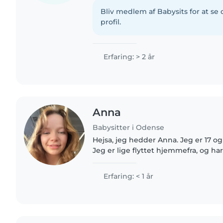
og smilende person, som elsker a
børn. Jeg har erfaring..
Bliv medlem af Babysits for at s
profil.
Erfaring: > 2 år
Anna
Babysitter i Odense
Hejsa, jeg hedder Anna. Jeg er 17 og b
Jeg er lige flyttet hjemmefra, og har
nu. Jeg laver selv mad til mig selv h
sagtens..
Erfaring: < 1 år