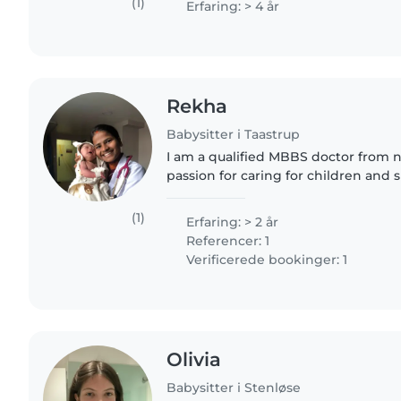
(1)
Erfaring: > 4 år
Rekha
Babysitter i Taastrup
I am a qualified MBBS doctor from n
passion for caring for children and 
My medical education has given m
about child health,..
(1)
Erfaring: > 2 år
Referencer: 1
Verificerede bookinger: 1
Olivia
Babysitter i Stenløse