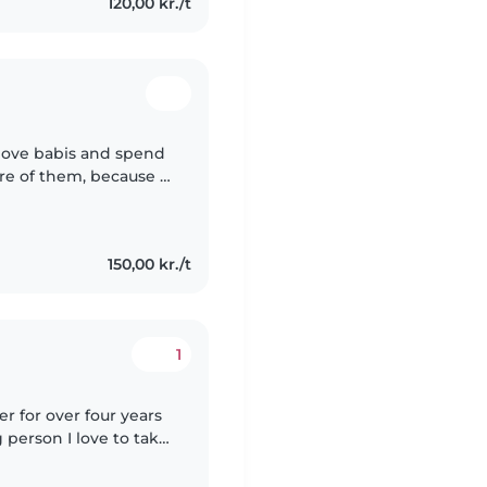
120,00 kr./t
I love babis and spend
re of them, because i
 think it is quite good
150,00 kr./t
1
er for over four years
 person I love to take
n cook,bake, help out