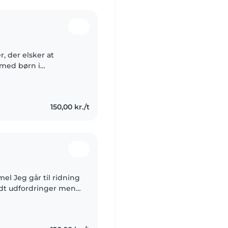
, der elsker at
 med børn i
 dem med ADHD,
l..
150,00 kr./t
el Jeg går til ridning
 lidt udfordringer men
g glad og så kan jeg