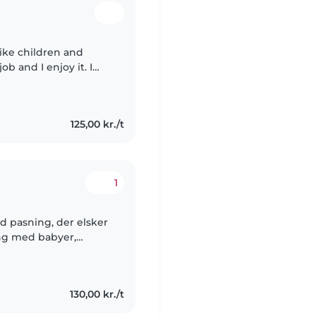
like children and
b and I enjoy it. I
tain them. I have
125,00 kr./t
1
ld pasning, der elsker
ing med babyer,
komfortabel med
130,00 kr./t