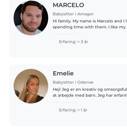
MARCELO
Babysitter i Amager
Hi family. My name is Marcelo and I 
spending time with them. I like my jo
can help with homework, play and enter
experience on..
Erfaring: > 3 år
Emelie
Babysitter i Odense
Hej! Jeg er en kreativ og omsorgsfu
at arbejde med børn. Jeg har erfar
småbørn og børnehavebørn og er 
kæledyr og madlavning. Jeg..
Erfaring: < 1 år