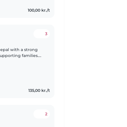
100,00 kr./t
3
epal with a strong
supporting families.
e deep knowledge
135,00 kr./t
2