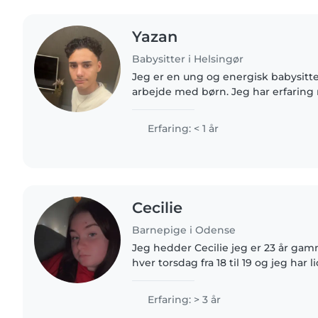
Yazan
Babysitter i Helsingør
Jeg er en ung og energisk babysitter
arbejde med børn. Jeg har erfaring
børnehave- og skolealderen, især
autisme og astma. Jeg er komfortabe
Erfaring: < 1 år
Cecilie
Barnepige i Odense
Jeg hedder Cecilie jeg er 23 år gamm
hver torsdag fra 18 til 19 og jeg har
jeg elsker at passe børn det gør mi
godt..
Erfaring: > 3 år