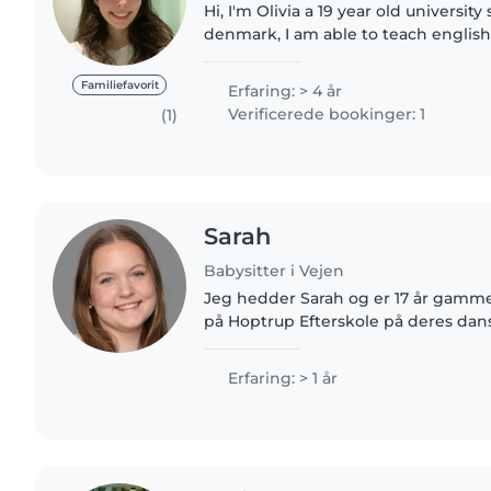
Hi, I'm Olivia a 19 year old universit
denmark, I am able to teach englis
danish and english. I have prior bab
a 5 year old..
Familiefavorit
Erfaring: > 4 år
Verificerede bookinger: 1
(1)
Sarah
Babysitter i Vejen
Jeg hedder Sarah og er 17 år gammel 
på Hoptrup Efterskole på deres dans
i 8 år og har masser energi og els
med børn, da..
Erfaring: > 1 år