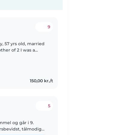
9
 57 yrs old, married
her of 2 I was a
've been minding
150,00 kr./t
5
ammel og går i 9.