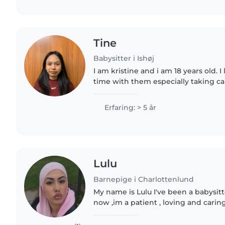
Tine
Babysitter i Ishøj
I am kristine and i am 18 years old. 
time with them especially taking ca
learn new things about babies, and i
to..
Erfaring: > 5 år
Lulu
Barnepige i Charlottenlund
My name is Lulu I've been a babysitt
now ,im a patient , loving and caring
care of kids and help them out I ca
with..