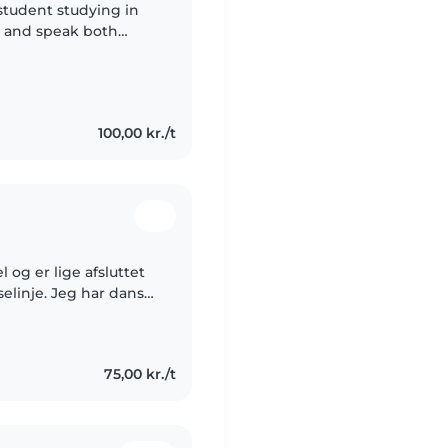
y student studying in
h and speak both
ysitting experience to
100,00 kr./t
og er lige afsluttet
elinje. Jeg har danset
ker at være sammen
75,00 kr./t