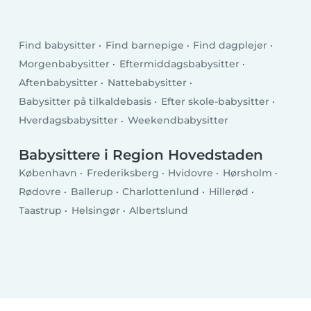
Find babysitter
Find barnepige
Find dagplejer
Morgenbabysitter
Eftermiddagsbabysitter
Aftenbabysitter
Nattebabysitter
Babysitter på tilkaldebasis
Efter skole-babysitter
Hverdagsbabysitter
Weekendbabysitter
Babysittere i Region Hovedstaden
København
Frederiksberg
Hvidovre
Hørsholm
Rødovre
Ballerup
Charlottenlund
Hillerød
Taastrup
Helsingør
Albertslund