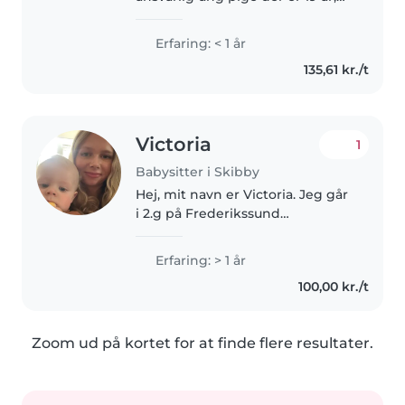
som elsker at arbejde med børn.
Jeg har erfaring med børn i alle
Erfaring: < 1 år
aldre, herunder babyer, småbørn
135,61 kr./t
og skolebørn, og har særligt..
Victoria
1
Babysitter i Skibby
Hej, mit navn er Victoria. Jeg går
i 2.g på Frederikssund
Gymnasium, i STX. Jeg har en lille
nevø på 1,5 år, som jeg elsker så
Erfaring: > 1 år
højt. Lige siden jeg er blevet
100,00 kr./t
moster, har jeg indset..
Zoom ud på kortet for at finde flere resultater.