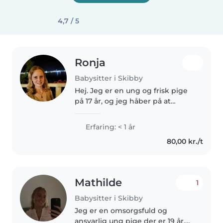
4,7 / 5
Ronja
Babysitter i Skibby
Hej. Jeg er en ung og frisk pige
på 17 år, og jeg håber på at
kunne finde et arbejde med at
passe børn eller noget som
Erfaring: < 1 år
minder om det. Jeg er god til at
80,00 kr./t
tegne og at finde på små lege,..
Mathilde
1
Babysitter i Skibby
Jeg er en omsorgsfuld og
ansvarlig ung pige der er 19 år,