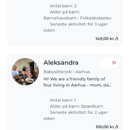
friendly children - a 6-year-old
Antal børn: 2
preschooler( and a 8-year-old
Alder på børn:
grade schooler on occasion)...
Børnehavebarn
•
Folkeskoleelev
Seneste aktivitet: for 3 uger
siden
149,00 kr./t
Aleksandra
31
Babysitterjob i Aarhus
Hi! We are a friendly family of
four living in Aarhus – mom, dad,
our 6-month-old baby boy, and
his big sister. We’re looking for a
Antal børn: 1
caring nanny to help with the
Alder på børn:
Spædbarn
baby 5 days a week...
Seneste aktivitet: for 2 uger
siden
100,00 kr./t