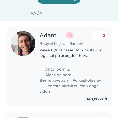
4,7 / 5
Adam
2
Ny
Babysitterjob i Marslev
Kære Børnepasser Min hustru og
jeg skal på arbejde i hhv.
hjemmefra og i København, Vi
bor til daglig i USA og derfor har
Antal børn: 2
vi ingen institution og mulighed
Alder på børn:
for børnepasning i DK inden..
Børnehavebarn
•
Folkeskoleelev
Seneste aktivitet: for 5 dage
siden
140,00 kr./t