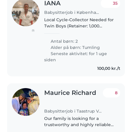
IANA
35
Babysitterjob i København
Local Cycle-Collector Needed for
Twin Boys (Retainer: 1,000
(1)
DKK/month) Looking for a
responsible local to collect our
Antal børn: 2
twin boys from kindergarten
Alder på børn:
Tumling
Monday–Friday afternoons. The
Seneste aktivitet: for 1 uge
Route:..
siden
100,00 kr./t
Maurice Richard
8
Babysitterjob i Taastrup Valby
Our family is looking for a
trustworthy and highly reliable
other parent (parent-helper-