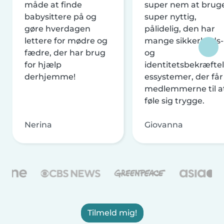
måde at finde
super nem at brug
babysittere på og
super nyttig,
gøre hverdagen
pålidelig, den har
lettere for mødre og
mange sikkerheds-
fædre, der har brug
og
for hjælp
identitetsbekræftel
derhjemme!
essystemer, der får
medlemmerne til a
føle sig trygge.
Nerina
Giovanna
Tilmeld mig!