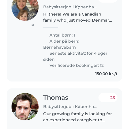
Babysitterjob i København
Hi there! We are a Canadian
family who just moved Denmark.
(6)
My partner and I would like to
find a sitter/nanny who can help
Antal børn: 1
us out for an occasional evening
Alder på børn:
out and/or every other
Børnehavebarn
weekend..
Seneste aktivitet: for 4 uger
siden
Verificerede bookinger: 12
150,00 kr./t
Thomas
23
Babysitterjob i København
Our growing family is looking for
an experienced caregiver to
help us with our 2 playful and