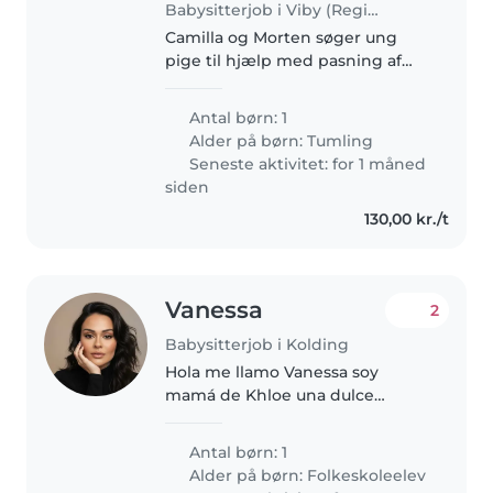
Babysitterjob i Viby (Region Midtjylland)
Camilla og Morten søger ung
pige til hjælp med pasning af
vores skønne dreng på lidt over
9 måneder. 2-4 eftermiddage
Antal børn: 1
om ugen vil være påskønnet!
Alder på børn:
Tumling
Det er en fordel hvis du har
Seneste aktivitet: for 1 måned
kørekort..
siden
130,00 kr./t
Vanessa
2
Babysitterjob i Kolding
Hola me llamo Vanessa soy
mamá de Khloe una dulce
preadolescente de 9 años recien
llegada a Dinamarca soy mamá
Antal børn: 1
soltera y necesito algo de apoyo
Alder på børn:
Folkeskoleelev
durante el proceso de