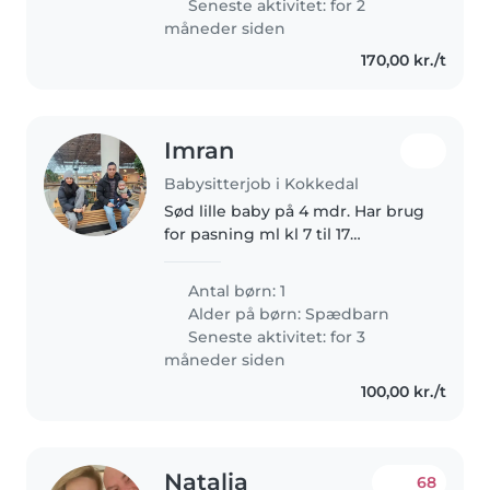
Seneste aktivitet: for 2
adaptación actualmente..
måneder siden
170,00 kr./t
Imran
Babysitterjob i Kokkedal
Sød lille baby på 4 mdr. Har brug
for pasning ml kl 7 til 17
hverdage mandag til fredag.
Samt lidt husholdningsopgaver,
Antal børn: 1
evt madlavning. Du må gerne
Alder på børn:
Spædbarn
have erfaring med små babier,
Seneste aktivitet: for 3
hvor..
måneder siden
100,00 kr./t
Natalia
68