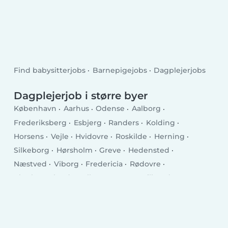
Find babysitterjobs
Barnepigejobs
Dagplejerjobs
Dagplejerjob i større byer
København
Aarhus
Odense
Aalborg
Frederiksberg
Esbjerg
Randers
Kolding
Horsens
Vejle
Hvidovre
Roskilde
Herning
Silkeborg
Hørsholm
Greve
Hedensted
Næstved
Viborg
Fredericia
Rødovre
Charlottenlund
Ballerup
Køge
Hillerød
Taastrup
Helsingør
Holstebro
Slagelse
Albertslund
Holbæk
Sønderborg
Svendborg
Allerød Kommune
Hjørring
Nørresundby