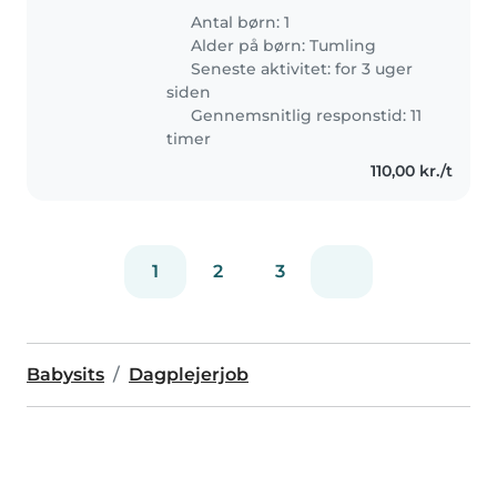
Antal børn: 1
Alder på børn:
Tumling
Seneste aktivitet: for 3 uger
siden
Gennemsnitlig responstid: 11
timer
110,00 kr./t
1
2
3
Babysits
Dagplejerjob