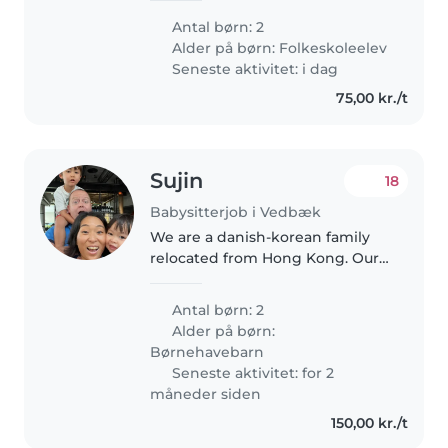
parent), Nanny, or Babysitter
Antal børn: 2
(opportunity for a student
Alder på børn:
Folkeskoleelev
looking for a steady, guaranteed
Seneste aktivitet: i dag
income..
75,00 kr./t
Sujin
18
Babysitterjob i Vedbæk
We are a danish-korean family
relocated from Hong Kong. Our
kids are 8 yo boy and 6 yo girl
super energetic and curious.
Antal børn: 2
With both parents working full
Alder på børn:
time, we'd like to welcome a..
Børnehavebarn
Seneste aktivitet: for 2
måneder siden
150,00 kr./t