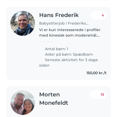
Hans Frederik
4
Babysitterjob i Frederiksberg
Vi er kun interesserede i profiler
med kinesisk som modersmål.
We are only interested in
profiles whose mother tongue is
Antal børn: 1
Chinese. Dante Valdemar havde
Alder på børn:
Spædbarn
fødselsdag d. 21. Marts 2026..
Seneste aktivitet: for 3 dage
siden
150,00 kr./t
Morten
19
Monefeldt