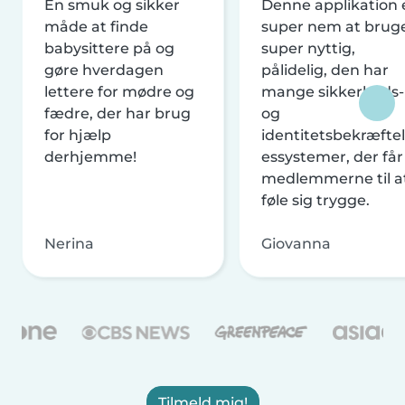
En smuk og sikker
Denne applikation 
måde at finde
super nem at brug
babysittere på og
super nyttig,
gøre hverdagen
pålidelig, den har
lettere for mødre og
mange sikkerheds-
fædre, der har brug
og
for hjælp
identitetsbekræftel
derhjemme!
essystemer, der får
medlemmerne til a
føle sig trygge.
Nerina
Giovanna
Tilmeld mig!