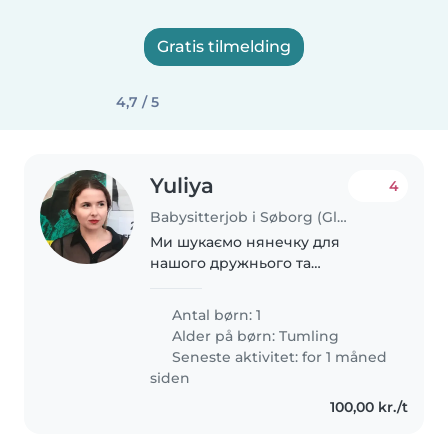
Gratis tilmelding
4,7 / 5
Yuliya
4
Babysitterjob i Søborg (Gladsaxe Kommune)
Ми шукаємо нянечку для
нашого дружнього та
спокійного малюка. Нашому
малюкові вже 2 роки. Ми
Antal børn: 1
шукаємо нянечку, яка зможе
Alder på børn:
Tumling
приготувати їжу. Нам важливо,
Seneste aktivitet: for 1 måned
щоб ви були відповідальні та
siden
турботливі...
100,00 kr./t