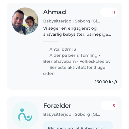
Ahmad
11
Babysitterjob i Søborg (Gladsaxe Kommune)
Vi søger en engageret og
ansvarlig babysitter, barnepige
eller anden forælder til at passe
vores 3 børn (toddler,
Antal børn: 3
børnehave- og skolealder). Vores
Alder på børn:
Tumling
•
børn er nysgerrige,
Børnehavebarn
•
Folkeskoleelev
snakkesalige..
Seneste aktivitet: for 3 uger
siden
160,00 kr./t
Forælder
5
Babysitterjob i Søborg (Gladsaxe Kommune)
Bliv medlem af Babysits for