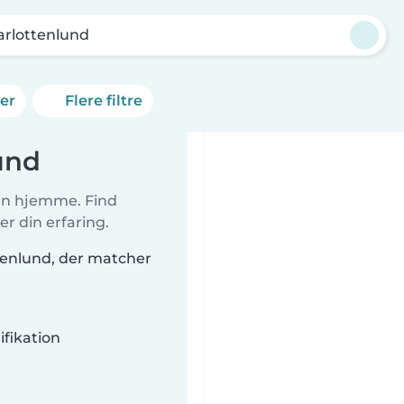
arlottenlund
ner
Flere filtre
und
ørn hjemme. Find
r din erfaring.
ttenlund, der matcher
fikation