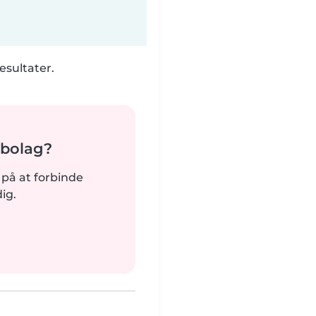
esultater.
abolag?
dt på at forbinde
ig.