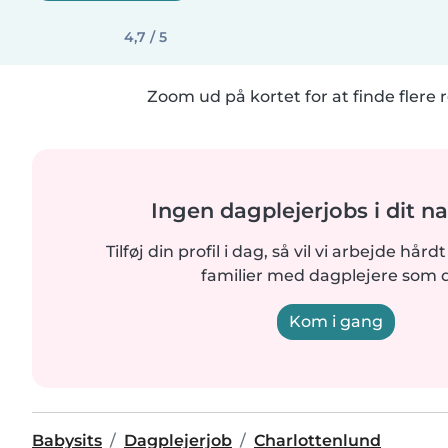
4,7 / 5
Zoom ud på kortet for at finde flere r
Ingen dagplejerjobs i dit n
Tilføj din profil i dag, så vil vi arbejde hår
familier med dagplejere som d
Kom i gang
Babysits
Dagplejerjob
Charlottenlund