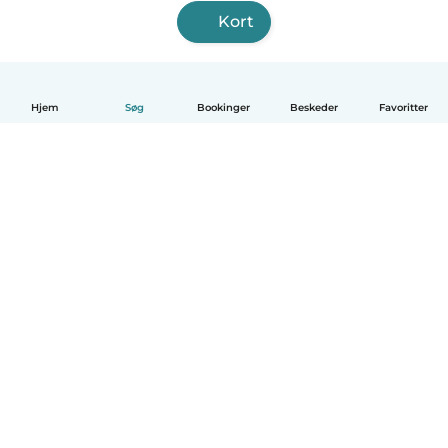
Kort
Hjem
Søg
Bookinger
Beskeder
Favoritter
Dansk
Hvordan det virker
Hjælp
Vilkår og privatliv
Priser
Oplysninger om virksomhed
Babysits for Work
Standarder for fællesskabet