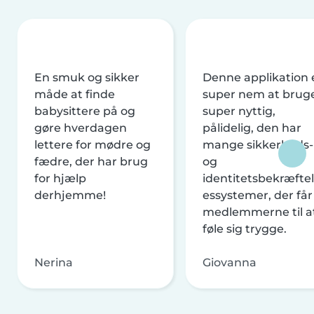
En smuk og sikker
Denne applikation 
måde at finde
super nem at brug
babysittere på og
super nyttig,
gøre hverdagen
pålidelig, den har
lettere for mødre og
mange sikkerheds-
fædre, der har brug
og
for hjælp
identitetsbekræftel
derhjemme!
essystemer, der får
medlemmerne til a
føle sig trygge.
Nerina
Giovanna