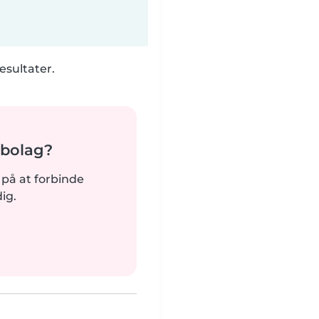
esultater.
abolag?
dt på at forbinde
ig.