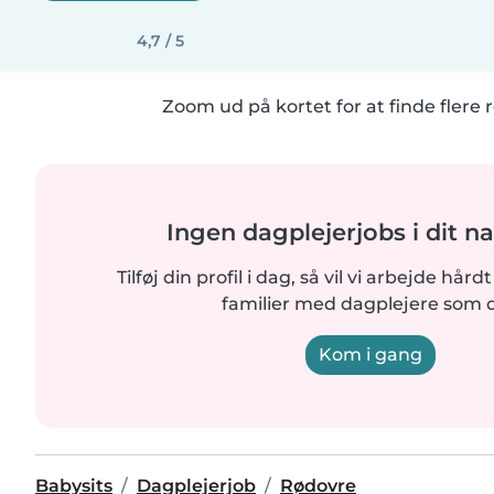
4,7 / 5
Zoom ud på kortet for at finde flere r
Ingen dagplejerjobs i dit n
Tilføj din profil i dag, så vil vi arbejde hår
familier med dagplejere som d
Kom i gang
Babysits
Dagplejerjob
Rødovre