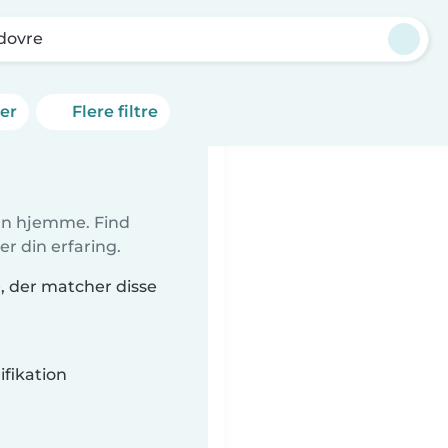
dovre
ner
Flere filtre
ørn hjemme. Find
r din erfaring.
e, der matcher disse
fikation