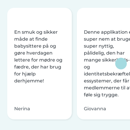
En smuk og sikker
Denne applikation 
måde at finde
super nem at brug
babysittere på og
super nyttig,
gøre hverdagen
pålidelig, den har
lettere for mødre og
mange sikkerheds-
fædre, der har brug
og
for hjælp
identitetsbekræftel
derhjemme!
essystemer, der får
medlemmerne til a
føle sig trygge.
Nerina
Giovanna