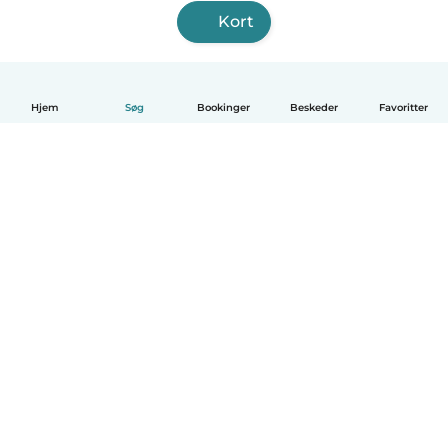
Kort
Hjem
Søg
Bookinger
Beskeder
Favoritter
Dansk
Hvordan det virker
Hjælp
Vilkår og privatliv
Priser
Oplysninger om virksomhed
Babysits for Work
Standarder for fællesskabet