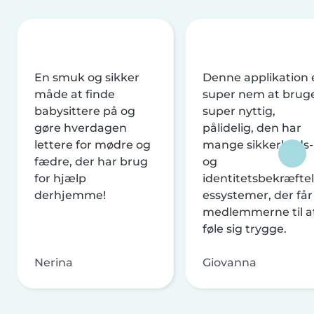
En smuk og sikker
Denne applikation 
måde at finde
super nem at brug
babysittere på og
super nyttig,
gøre hverdagen
pålidelig, den har
lettere for mødre og
mange sikkerheds-
fædre, der har brug
og
for hjælp
identitetsbekræftel
derhjemme!
essystemer, der får
medlemmerne til a
føle sig trygge.
Nerina
Giovanna