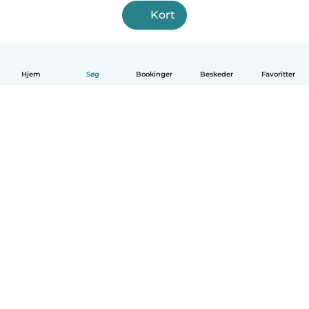
Kort
Hjem
Søg
Bookinger
Beskeder
Favoritter
Dansk
Hvordan det virker
Hjælp
Vilkår og privatliv
Priser
Oplysninger om virksomhed
Babysits for Work
Standarder for fællesskabet