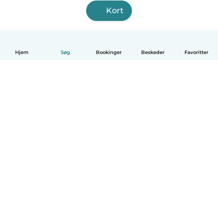
Kort
Hjem
Søg
Bookinger
Beskeder
Favoritter
Dansk
Hvordan det virker
Hjælp
Vilkår og privatliv
Priser
Oplysninger om virksomhed
Babysits for Work
Standarder for fællesskabet