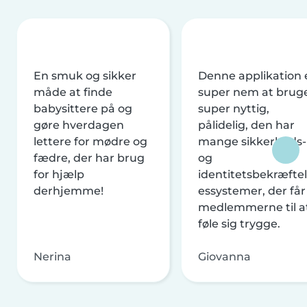
En smuk og sikker
Denne applikation 
måde at finde
super nem at brug
babysittere på og
super nyttig,
gøre hverdagen
pålidelig, den har
lettere for mødre og
mange sikkerheds-
fædre, der har brug
og
for hjælp
identitetsbekræftel
derhjemme!
essystemer, der får
medlemmerne til a
føle sig trygge.
Nerina
Giovanna