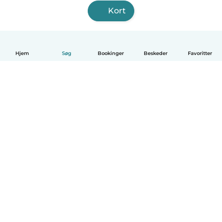
Kort
Hjem
Søg
Bookinger
Beskeder
Favoritter
Dansk
Hvordan det virker
Hjælp
Vilkår og privatliv
Priser
Oplysninger om virksomhed
Babysits for Work
Standarder for fællesskabet