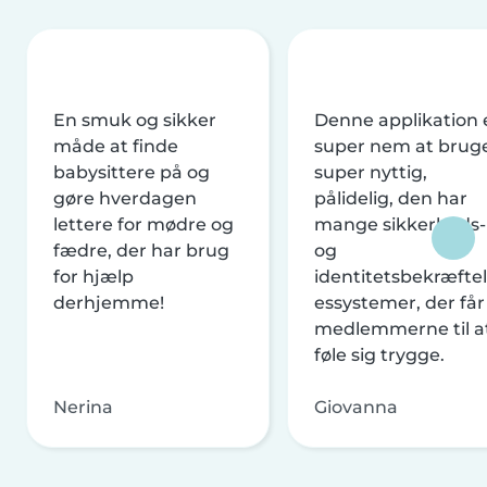
En smuk og sikker
Denne applikation 
måde at finde
super nem at brug
babysittere på og
super nyttig,
gøre hverdagen
pålidelig, den har
lettere for mødre og
mange sikkerheds-
fædre, der har brug
og
for hjælp
identitetsbekræftel
derhjemme!
essystemer, der får
medlemmerne til a
føle sig trygge.
Nerina
Giovanna