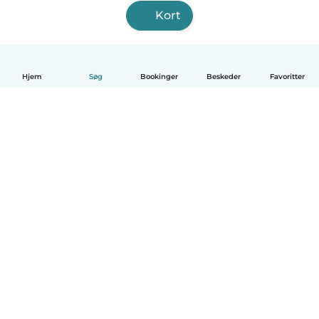
Kort
Hjem
Søg
Bookinger
Beskeder
Favoritter
Dansk
Hvordan det virker
Hjælp
Vilkår og privatliv
Priser
Oplysninger om virksomhed
Babysits for Work
Standarder for fællesskabet