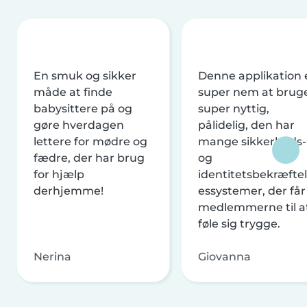
En smuk og sikker
Denne applikation 
måde at finde
super nem at brug
babysittere på og
super nyttig,
gøre hverdagen
pålidelig, den har
lettere for mødre og
mange sikkerheds-
fædre, der har brug
og
for hjælp
identitetsbekræftel
derhjemme!
essystemer, der får
medlemmerne til a
føle sig trygge.
Nerina
Giovanna