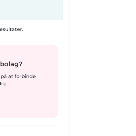
esultater.
abolag?
dt på at forbinde
ig.