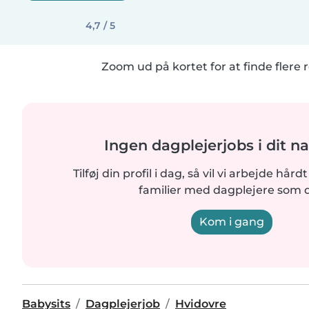
4,7 / 5
Zoom ud på kortet for at finde flere r
Ingen dagplejerjobs i dit n
Tilføj din profil i dag, så vil vi arbejde hår
familier med dagplejere som d
Kom i gang
Babysits
Dagplejerjob
Hvidovre