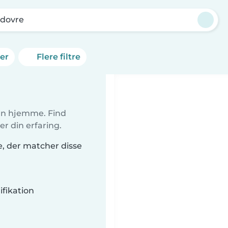
idovre
ner
Flere filtre
ørn hjemme. Find
r din erfaring.
re, der matcher disse
fikation