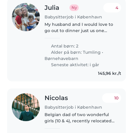
Julia
4
Ny
Babysitterjob i København
My husband and I would love to
go out to dinner just us one
night on our vacation in
Copenhagen. We are looking for
Antal børn: 2
someone to babysit our two
Alder på børn:
Tumling
•
boys, ages 4 and 18 months for a
Børnehavebarn
couple..
Seneste aktivitet: i går
145,96 kr./t
Nicolas
10
Babysitterjob i København
Belgian dad of two wonderful
girls (10 & 4), recently relocated
to Copenhagen. We love books,