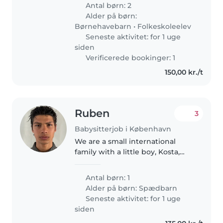
music, bike rides, playground
Antal børn: 2
adventures and cozy evenings at
Alder på børn:
home. Looking for a kind..
Børnehavebarn
•
Folkeskoleelev
Seneste aktivitet: for 1 uge
siden
Verificerede bookinger: 1
150,00 kr./t
Ruben
3
Babysitterjob i København
We are a small international
family with a little boy, Kosta,
who is almost one year old. We
are French and Serbian and
Antal børn: 1
currently spending some time in
Alder på børn:
Spædbarn
Copenhagen. Kosta is curious,..
Seneste aktivitet: for 1 uge
siden