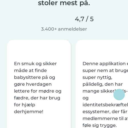
stoler mest på.
4,7 / 5
3.400+ anmeldelser
En smuk og sikker
Denne applikation 
måde at finde
super nem at brug
babysittere på og
super nyttig,
gøre hverdagen
pålidelig, den har
lettere for mødre og
mange sikkerheds-
fædre, der har brug
og
for hjælp
identitetsbekræftel
derhjemme!
essystemer, der får
medlemmerne til a
føle sig trygge.