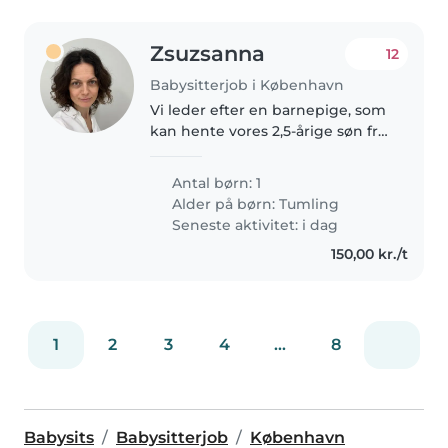
Zsuzsanna
12
Babysitterjob i København
Vi leder efter en barnepige, som
kan hente vores 2,5-årige søn fra
vuggestuen en eller to gange
om ugen og indimellem passe
Antal børn: 1
ham i weekenderne. Han er en
Alder på børn:
Tumling
aktiv og nysgerrig dreng, som..
Seneste aktivitet: i dag
150,00 kr./t
1
2
3
4
...
8
Babysits
Babysitterjob
København