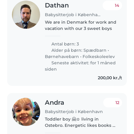
Dathan
14
Babysitterjob i København
We are in Denmark for work and
vacation with our 3 sweet boys
Antal børn: 3
Alder på børn:
Spædbarn
•
Børnehavebarn
•
Folkeskoleelev
Seneste aktivitet: for 1 måned
siden
200,00 kr./t
Andra
12
Babysitterjob i København
Toddler boy 🤗☺️ living in
Ostebro. Energetic likes books 📚
🙂🙂