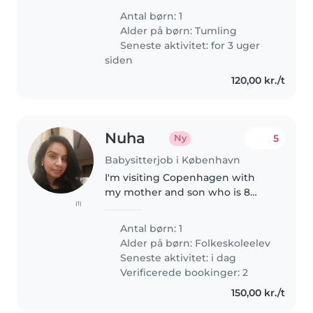
Antal børn: 1
Alder på børn:
Tumling
Seneste aktivitet: for 3 uger
siden
120,00 kr./t
Nuha
5
Ny
Babysitterjob i København
I'm visiting Copenhagen with
my mother and son who is 8
(1)
years old from 6 to 16 August
2026. Me and my mom have a
Antal børn: 1
couple of evenings/ nights out
Alder på børn:
Folkeskoleelev
after my son's bedtime. The
Seneste aktivitet: i dag
babysitter..
Verificerede bookinger: 2
150,00 kr./t