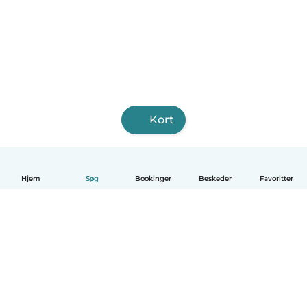
Kort
Hjem
Søg
Bookinger
Beskeder
Favoritter
Dansk
Hvordan det virker
Hjælp
Vilkår og privatliv