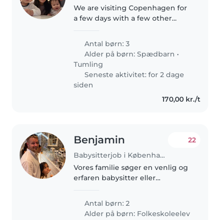
We are visiting Copenhagen for
a few days with a few other
families and we are looking
forward to exploring the city and
Antal børn: 3
neighboring areas! We have a
Alder på børn:
Spædbarn
•
few long meals which we would..
Tumling
Seneste aktivitet: for 2 dage
siden
170,00 kr./t
Benjamin
22
Babysitterjob i København
Vores familie søger en venlig og
erfaren babysitter eller
barnepige til vores to energiske
skolebørn. Jeg foretrækker en,
Antal børn: 2
der er glad for madlavning og
Alder på børn:
Folkeskoleelev
huslige pligter. Jeg bor på..