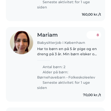
Seneste aktivitet: for 1 uge
siden
160,00 kr./t
Mariam
8
Babysitterjob i København
Har to børn en på 5 år pige og en
dreng på 3 år. Min børn elsker og
lege og være kreativ og
opmærksom
Antal børn: 2
Alder på børn:
Børnehavebarn
•
Folkeskoleelev
Seneste aktivitet: for 1 uge
siden
70,00 kr./t