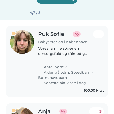
4,7 / 5
Puk Sofie
Ny
Babysitterjob i København
Vores familie søger en
omsorgsfuld og tålmodig
babysitter eller barnepige til
vores to børn. Den lille på 1 år og
Antal børn: 2
det nysgerrige førskolebarn skal
Alder på børn:
Spædbarn
•
passes med omsorg i vores
Børnehavebarn
hjem. Kontakt..
Seneste aktivitet: i dag
100,00 kr./t
Anja
3
Ny