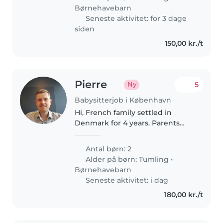
dansk, da børnene ikke er..
Børnehavebarn
Seneste aktivitet: for 3 dage
siden
150,00 kr./t
Pierre
5
Ny
Babysitterjob i København
Hi, French family settled in
Denmark for 4 years. Parents
speak English and French, kids
speak French and Danish. Mostly
Antal børn: 2
looking for a baby sitter who can
Alder på børn:
Tumling
•
watch the kids during..
Børnehavebarn
Seneste aktivitet: i dag
180,00 kr./t