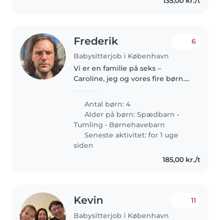
135,00 kr./t
Frederik
6
Babysitterjob i København
Vi er en familie på seks –
Caroline, jeg og vores fire børn.
Hverdagen er fuld af liv, støj og
uforudsigelige øjeblikke, men
Antal børn: 4
også af nærvær, nysgerrighed
Alder på børn:
Spædbarn
•
og fælles måltider omkring..
Tumling
•
Børnehavebarn
Seneste aktivitet: for 1 uge
siden
185,00 kr./t
Kevin
11
Babysitterjob i København