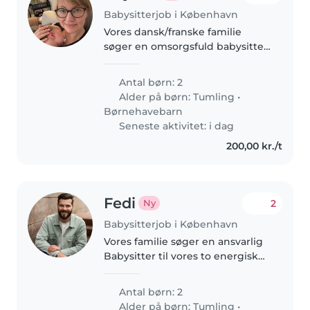
Babysitterjob i København
Vores dansk/franske familie
søger en omsorgsfuld babysitter
eller barnepige til at passe vores
energiske og nysgerrige drenge
Antal børn: 2
på 1 og 3 år. Også lettere
Alder på børn:
Tumling
•
oprydning i hjemmet, som fx..
Børnehavebarn
Seneste aktivitet: i dag
200,00 kr./t
Fedi
2
Ny
Babysitterjob i København
Vores familie søger en ansvarlig
Babysitter til vores to energiske
børn på 1 og 4 år. De er
nysgerrige og elsker at lege. Vi
Antal børn: 2
foretrækker en, der kan snakke
Alder på børn:
Tumling
•