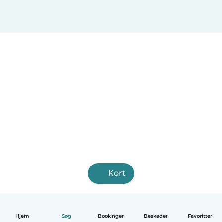
Holbæk
Sønderborg
Svendborg
Allerød Kommune
Hjørring
Nørresundby
Glostrup Kommune
Ringsted
Kort
Hjem
Søg
Bookinger
Beskeder
Favoritter