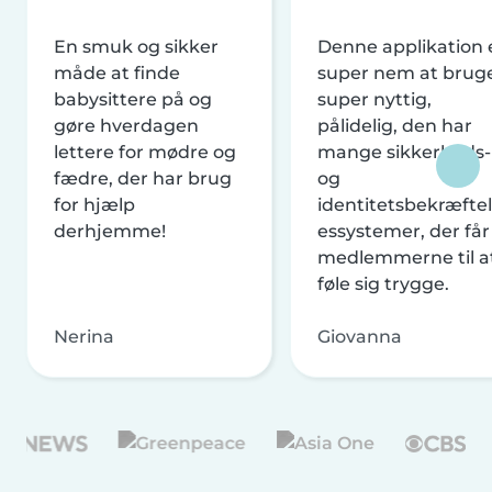
En smuk og sikker
Denne applikation 
måde at finde
super nem at brug
babysittere på og
super nyttig,
gøre hverdagen
pålidelig, den har
lettere for mødre og
mange sikkerheds-
fædre, der har brug
og
for hjælp
identitetsbekræftel
derhjemme!
essystemer, der får
medlemmerne til a
føle sig trygge.
Nerina
Giovanna