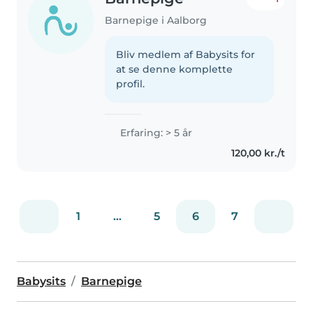
Barnepige i Aalborg
Bliv medlem af Babysits for
at se denne komplette
profil.
Erfaring: > 5 år
120,00 kr./t
1
...
5
6
7
Babysits
Barnepige