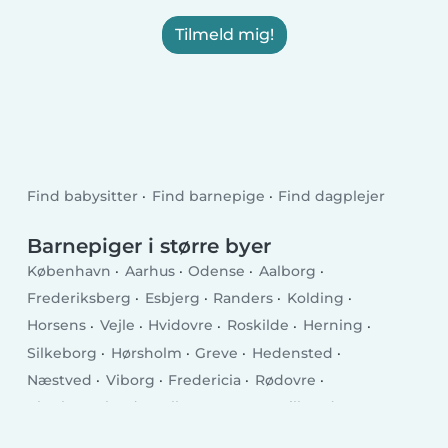
Tilmeld mig!
Find babysitter
Find barnepige
Find dagplejer
Barnepiger i større byer
København
Aarhus
Odense
Aalborg
Frederiksberg
Esbjerg
Randers
Kolding
Horsens
Vejle
Hvidovre
Roskilde
Herning
Silkeborg
Hørsholm
Greve
Hedensted
Næstved
Viborg
Fredericia
Rødovre
Charlottenlund
Ballerup
Køge
Hillerød
Taastrup
Helsingør
Holstebro
Slagelse
Albertslund