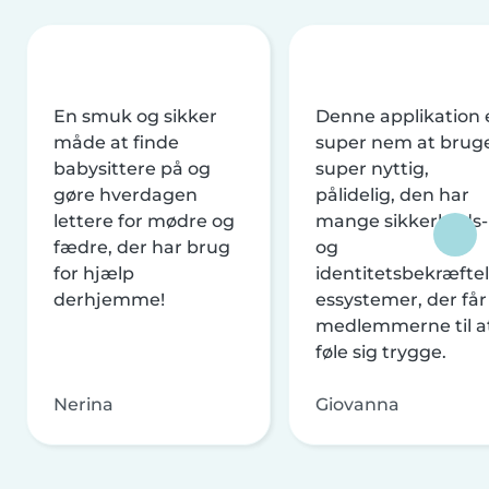
En smuk og sikker
Denne applikation 
måde at finde
super nem at brug
babysittere på og
super nyttig,
gøre hverdagen
pålidelig, den har
lettere for mødre og
mange sikkerheds-
fædre, der har brug
og
for hjælp
identitetsbekræftel
derhjemme!
essystemer, der får
medlemmerne til a
føle sig trygge.
Nerina
Giovanna