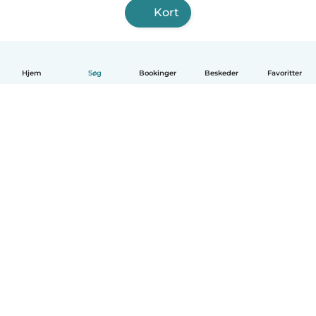
Kort
Hjem
Søg
Bookinger
Beskeder
Favoritter
Dansk
Hvordan det virker
Hjælp
Vilkår og privatliv
Priser
Oplysninger om virksomhed
Babysits for Work
Standarder for fællesskabet