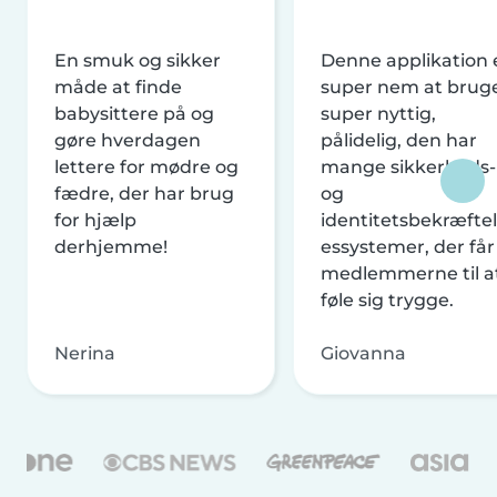
En smuk og sikker
Denne applikation 
måde at finde
super nem at brug
babysittere på og
super nyttig,
gøre hverdagen
pålidelig, den har
lettere for mødre og
mange sikkerheds-
fædre, der har brug
og
for hjælp
identitetsbekræftel
derhjemme!
essystemer, der får
medlemmerne til a
føle sig trygge.
Nerina
Giovanna