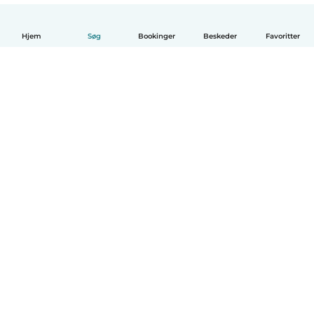
Hjem
Søg
Bookinger
Beskeder
Favoritter
Dansk
Hvordan det virker
Hjælp
Vilkår og privatliv
Priser
Oplysninger om virksomhed
Babysits for Work
Standarder for fællesskabet
© Babysits B.V.