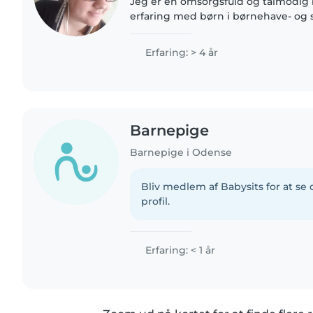
Jeg er en omsorgsfuld og tålmodig
erfaring med børn i børnehave- og s
gang med at uddanne mig til pædag
læse, spille musik og..
Erfaring: > 4 år
Barnepige
Barnepige i Odense
Bliv medlem af Babysits for at s
profil.
Erfaring: < 1 år