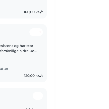
160,00 kr./t
1
orskellige aldre. Jeg
 skabe en tryg, sjov
utter
120,00 kr./t