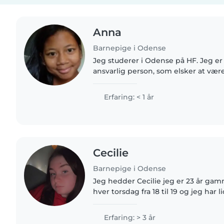
Anna
Barnepige i Odense
Jeg studerer i Odense på HF. Jeg er en omsorgsfuld og
ansvarlig person, som elsker at v
Jeg har erfaring med at passe min l
yngre kusiner, hvor..
Erfaring: < 1 år
Cecilie
Barnepige i Odense
Jeg hedder Cecilie jeg er 23 år gamm
hver torsdag fra 18 til 19 og jeg har
jeg elsker at passe børn det gør mi
godt..
Erfaring: > 3 år