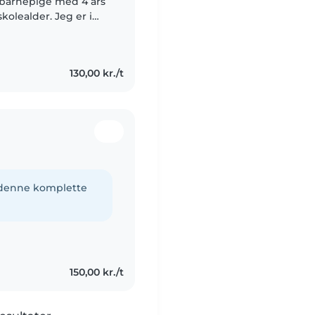
 barnepige med 4 års
kolealder. Jeg er i
og. Jeg elsker at
130,00 kr./t
e denne komplette
150,00 kr./t