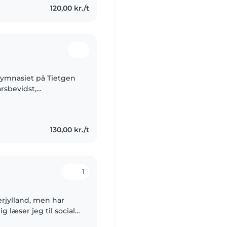
120,00 kr./t
gymnasiet på Tietgen
rsbevidst,
elsker at være
..
130,00 kr./t
1
erjylland, men har
g læser jeg til social-
n uddannelse og