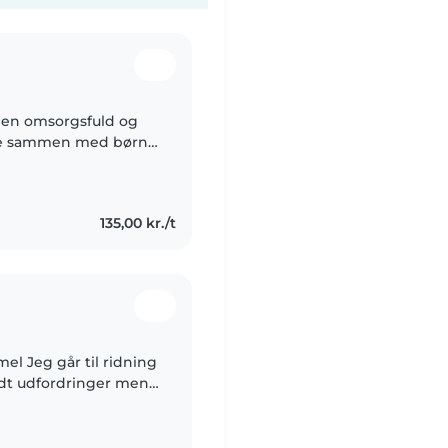
ære sammen med børn.
illebror og mine
135,00 kr./t
el Jeg går til ridning
 lidt udfordringer men
g glad og så kan jeg