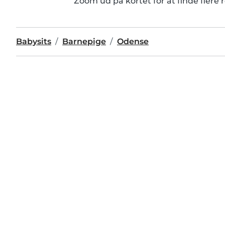
Zoom ud på kortet for at finde flere r
Babysits
Barnepige
Odense