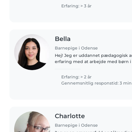
arbejde har jeg..
Erfaring: > 3 år
Bella
Barnepige i Odense
Hej! Jeg er uddannet pædagogisk assistent og har stor
erfaring med at arbejde med børn i f
elsker at være sammen med børn og
og hyggelig hverdag..
Erfaring: > 2 år
Gennemsnitlig responstid: 3 min
Charlotte
Barnepige i Odense