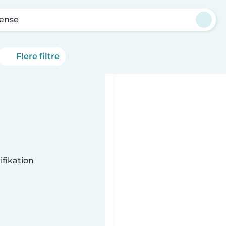
ense
Flere filtre
fikation