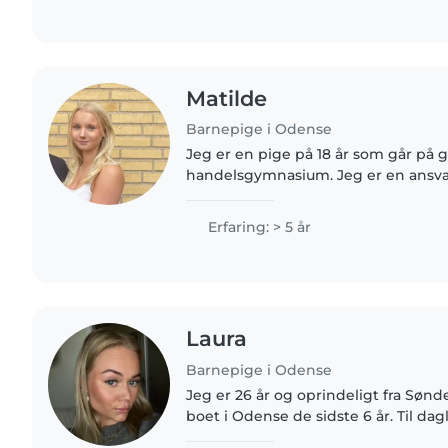
Matilde
Barnepige i Odense
Jeg er en pige på 18 år som går på 
handelsgymnasium. Jeg er en ansva
omsorgsfuld og positiv person, som 
sammen med børn. Jeg er tålmodig,
Erfaring: > 5 år
Laura
Barnepige i Odense
Jeg er 26 år og oprindeligt fra Sønd
boet i Odense de sidste 6 år. Til dagli
og specialpædagog, og gennem mi