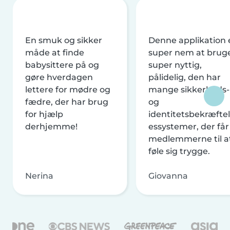
En smuk og sikker
Denne applikation 
måde at finde
super nem at brug
babysittere på og
super nyttig,
gøre hverdagen
pålidelig, den har
lettere for mødre og
mange sikkerheds-
fædre, der har brug
og
for hjælp
identitetsbekræftel
derhjemme!
essystemer, der får
medlemmerne til a
føle sig trygge.
Nerina
Giovanna