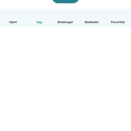
Hjem
Søg
Bookinger
Beskeder
Favoritter
Dansk
Hvordan det virker
Hjælp
Vilkår og privatliv
Priser
Oplysninger om virksomhed
Babysits for Work
Standarder for fællesskabet
© Babysits B.V.