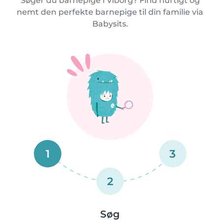
Søger du barnepige i Viborg? Find hurtigt og
nemt den perfekte barnepige til din familie via
Babysits.
1
3
2
Søg