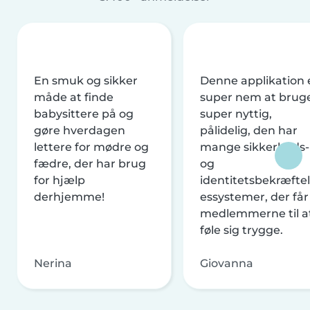
En smuk og sikker
Denne applikation 
måde at finde
super nem at brug
babysittere på og
super nyttig,
gøre hverdagen
pålidelig, den har
lettere for mødre og
mange sikkerheds-
fædre, der har brug
og
for hjælp
identitetsbekræftel
derhjemme!
essystemer, der får
medlemmerne til a
føle sig trygge.
Nerina
Giovanna