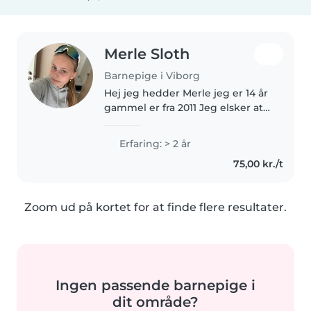
Merle Sloth
Barnepige i Viborg
Hej jeg hedder Merle jeg er 14 år
gammel er fra 2011 Jeg elsker at
arbejde med børn. Jeg har et års
erfaring med børnepasning,
Erfaring: > 2 år
primært med tumlinger og
75,00 kr./t
børnehavebørn. Jeg glæder
mig..
Zoom ud på kortet for at finde flere resultater.
Ingen passende barnepige i
dit område?