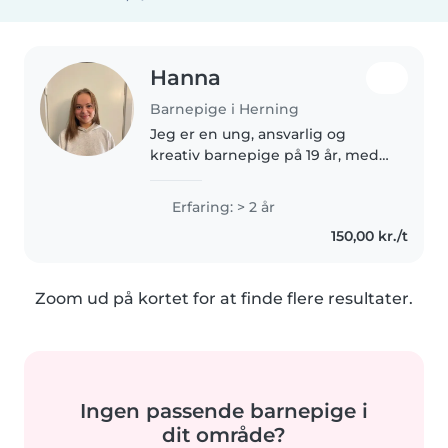
Hanna
Barnepige i Herning
Jeg er en ung, ansvarlig og
kreativ barnepige på 19 år, med 2
års erfaring med at passe børn i
børnehavealderen og babyer.
Erfaring: > 2 år
Jeg er komfortabel med at passe
150,00 kr./t
kæledyr, lave mad, hjælpe..
Zoom ud på kortet for at finde flere resultater.
Ingen passende barnepige i
dit område?