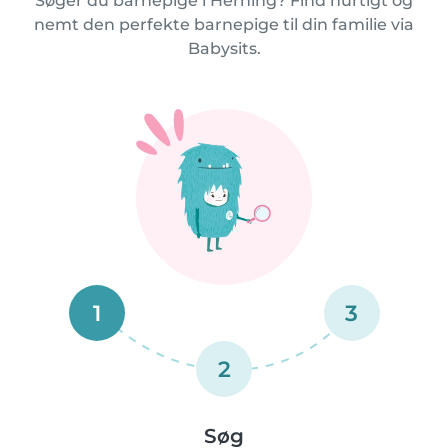
Søger du barnepige i Herning? Find hurtigt og
nemt den perfekte barnepige til din familie via
Babysits.
1
3
2
Søg