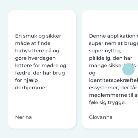
En smuk og sikker
Denne applikation 
måde at finde
super nem at brug
babysittere på og
super nyttig,
gøre hverdagen
pålidelig, den har
lettere for mødre og
mange sikkerheds-
fædre, der har brug
og
for hjælp
identitetsbekræftel
derhjemme!
essystemer, der får
medlemmerne til a
føle sig trygge.
Nerina
Giovanna